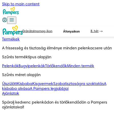
Skip to main content
Gránátalmamag-ikon
Áfonyaikon
8. hét
Termékek
A frissesség és tisztaság élménye minden pelenkacsere után
Szűrés terméktípus alapján
Pelenkák
Bugyipelenkák
Törlőkendők
Minden termék
Szűrés méret alapján
Újszülött
Kisbaba
Kisgyermek
Szobatisztaságra szoktatás
A
kisbaba alvása
A Pampers legjobbjai
Ajánlatok
Spórolj kedvenc pelenkádon és törlőkendődön a Pampers 
ajánlataival!