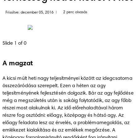
2 perc olvasás
Frissítve: december 05, 2016
|
Slide 1 of 0
A magzat
A kicsi múlt heti nagy teljesítményei között az idegcsatorna 
összezáródása szerepelt. Ezen a héten az agy 
teljesítményének fejlesztésén dolgozik. Bár az agy fejlődése 
még a megszületés után is sokáig folytatódik, az agy főbb 
részei most alakulnak ki. Az idő előrehaladtával három 
részre fog osztódni: előagy, középagy és hátsó agy. Az 
előagy feladata lesz az érvelés, a problémamegoldás, az 
emlékezet kialakítása és az emlékek megőrzése. A 
középagy forgalomirányító rendőrként fog irányítani 