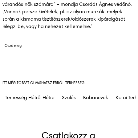
várandós nők számára” – mondja Csordás Ágnes védőnő. 
„Vannak persze kivételek, pl. az olyan munkák, melyek 
során a kismama tisztítószerek/oldószerek kipárolgását 
lélegzi be, vagy ha nehezet kell emelnie.”
Oszd meg
ITT MÉG TÖBBET OLVASHATSZ ERRŐL TERHESSÉG
Terhesség Hétről Hétre
Szülés
Babanevek
Korai Ter
Csatlakozz a 