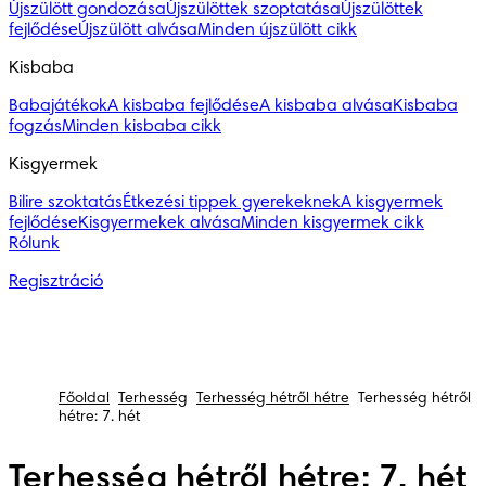
Újszülött gondozása
Újszülöttek szoptatása
Újszülöttek
fejlődése
Újszülött alvása
Minden újszülött cikk
Kisbaba
Babajátékok
A kisbaba fejlődése
A kisbaba alvása
Kisbaba
fogzás
Minden kisbaba cikk
Kisgyermek
Bilire szoktatás
Étkezési tippek gyerekeknek
A kisgyermek
fejlődése
Kisgyermekek alvása
Minden kisgyermek cikk
Rólunk
Regisztráció
Főoldal
Terhesség
Terhesség hétről hétre
Terhesség hétről
hétre: 7. hét
Terhesség hétről hétre: 7. hét