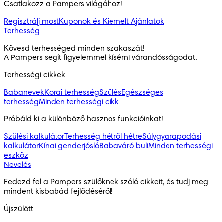
Csatlakozz a Pampers világához!
Regisztrálj most
Kuponok és Kiemelt Ajánlatok
Terhesség
Kövesd terhességed minden szakaszát!

A Pampers segít figyelemmel kísérni várandósságodat.
Terhességi cikkek
Babanevek
Korai terhesség
Szülés
Egészséges
terhesség
Minden terhességi cikk
Próbáld ki a különböző hasznos funkcióinkat!
Szülési kalkulátor
Terhesség hétről hétre
Súlygyarapodási
kalkulátor
Kínai genderjósló
Babaváró buli
Minden terhességi
eszköz
Nevelés
Fedezd fel a Pampers szülőknek szóló cikkeit, és tudj meg 
mindent kisbabád fejlődéséről!
Újszülött