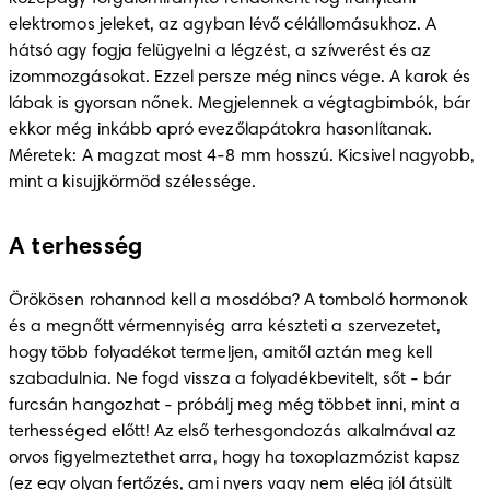
elektromos jeleket, az agyban lévő célállomásukhoz. A 
hátsó agy fogja felügyelni a légzést, a szívverést és az 
izommozgásokat. Ezzel persze még nincs vége. A karok és 
lábak is gyorsan nőnek. Megjelennek a végtagbimbók, bár 
ekkor még inkább apró evezőlapátokra hasonlítanak. 
Méretek: A magzat most 4-8 mm hosszú. Kicsivel nagyobb, 
mint a kisujjkörmöd szélessége.
A terhesség
Örökösen rohannod kell a mosdóba? A tomboló hormonok 
és a megnőtt vérmennyiség arra készteti a szervezetet, 
hogy több folyadékot termeljen, amitől aztán meg kell 
szabadulnia. Ne fogd vissza a folyadékbevitelt, sőt - bár 
furcsán hangozhat - próbálj meg még többet inni, mint a 
terhességed előtt! Az első terhesgondozás alkalmával az 
orvos figyelmeztethet arra, hogy ha toxoplazmózist kapsz 
(ez egy olyan fertőzés, ami nyers vagy nem elég jól átsült 