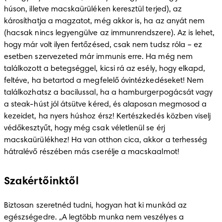
húson, illetve macskaürüléken keresztül terjed), az 
károsíthatja a magzatot, még akkor is, ha az anyát nem 
(hacsak nincs legyengülve az immunrendszere). Az is lehet, 
hogy már volt ilyen fertőzésed, csak nem tudsz róla – ez 
esetben szervezeted már immunis erre. Ha még nem 
találkozott a betegséggel, kicsi rá az esély, hogy elkapd, 
feltéve, ha betartod a megfelelő óvintézkedéseket! Nem 
találkozhatsz a bacilussal, ha a hamburgerpogácsát vagy 
a steak-húst jól átsütve kéred, és alaposan megmosod a 
kezeidet, ha nyers húshoz érsz! Kertészkedés közben viselj 
védőkesztyűt, hogy még csak véletlenül se érj 
macskaürülékhez! Ha van otthon cica, akkor a terhesség 
hátralévő részében más cserélje a macskaalmot!
Szakértőinktől
Biztosan szeretnéd tudni, hogyan hat ki munkád az 
egészségedre. „A legtöbb munka nem veszélyes a 