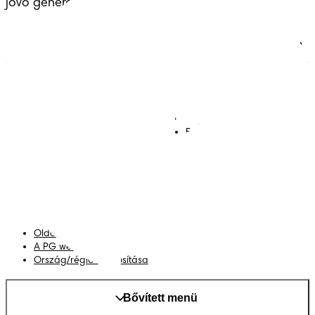
jövő generációinak átadott örökséggel.
Pelenkák
Csatlakozz a Pampers
világához!
Törlőkendők
Kapcsolat
Bugyipelenkák
Felhasználási feltételek
Akadálymentességi
nyilatkozat
Adatvédelmi közlemény
Adataim
Oldaltérkép
A PG weboldala
Ország/régió módosítása
Bővített menü