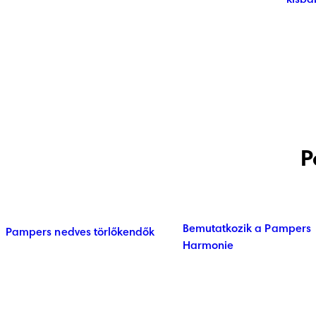
kisb
P
Bemutatkozik a Pampers
Pampers nedves törlőkendők
Harmonie