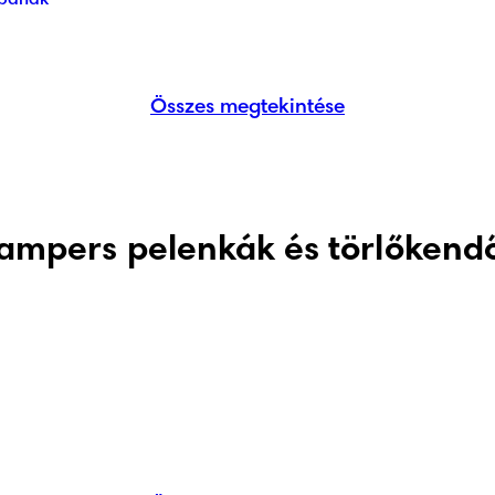
abának
Összes megtekintése
ampers pelenkák és törlőkend