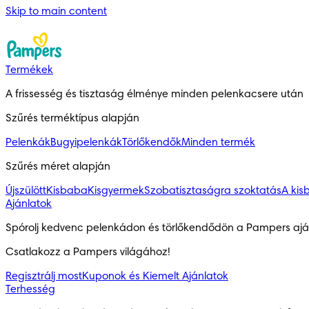
Skip to main content
Termékek
A frissesség és tisztaság élménye minden pelenkacsere után
Szűrés terméktípus alapján
Pelenkák
Bugyipelenkák
Törlőkendők
Minden termék
Szűrés méret alapján
Újszülött
Kisbaba
Kisgyermek
Szobatisztaságra szoktatás
A kis
Ajánlatok
Spórolj kedvenc pelenkádon és törlőkendődön a Pampers aján
Csatlakozz a Pampers világához!
Regisztrálj most
Kuponok és Kiemelt Ajánlatok
Terhesség