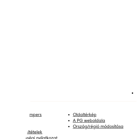
satlakozz a Pampers
Oldaltérkép
ilágához!
A PG weboldala
apcsolat
Ország/régió módosítása
elhasználási feltételek
kadálymentességi nyilatkozat