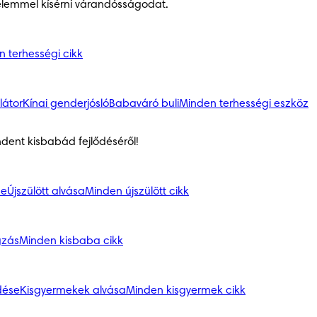
elemmel kísérni várandósságodat.
 terhességi cikk
látor
Kínai genderjósló
Babaváró buli
Minden terhességi eszköz
ndent kisbabád fejlődéséről!
se
Újszülött alvása
Minden újszülött cikk
gzás
Minden kisbaba cikk
dése
Kisgyermekek alvása
Minden kisgyermek cikk