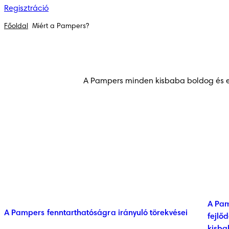
Regisztráció
Főoldal
Miért a Pampers?
A Pampers minden kisbaba boldog és egé
A Pam
A Pampers fenntarthatóságra irányuló törekvései
fejlő