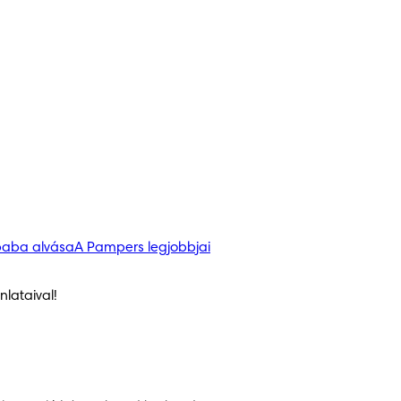
baba alvása
A Pampers legjobbjai
lataival!