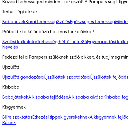
Kövesd terhességed minden szakaszát! A Pampers segít figy
Terhességi cikkek
Babanevek
Korai terhesség
Szülés
Egészséges terhesség
Minden
Próbáld ki a különböző hasznos funkcióinkat!
Szülési kalkulátor
Terhesség hétről hétre
Súlygyarapodási kalku
Nevelés
Fedezd fel a Pampers szülőknek szóló cikkeit, és tudj meg mi
Újszülött
Újszülött gondozása
Újszülöttek szoptatása
Újszülöttek fejlődé
Kisbaba
Babajátékok
A kisbaba fejlődése
A kisbaba alvása
Kisbaba fo
Kisgyermek
Bilire szoktatás
Étkezési tippek gyerekeknek
A kisgyermek fejlő
Rólunk