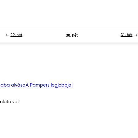
29. hét
30. hét
31. hét
baba alvása
A Pampers legjobbjai
lataival!