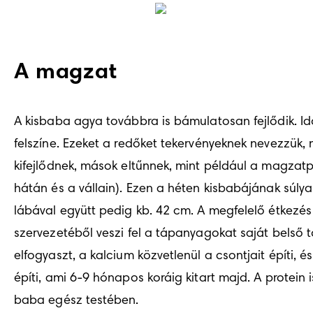
A magzat
A kisbaba agya továbbra is bámulatosan fejlődik. Idái
felszíne. Ezeket a redőket tekervényeknek nevezzük, 
kifejlődnek, mások eltűnnek, mint például a magzat
hátán és a vállain). Ezen a héten kisbabájának súlya 
lábával együtt pedig kb. 42 cm. A megfelelő étkezés 
szervezetéből veszi fel a tápanyagokat saját belső 
elfogyaszt, a kalcium közvetlenül a csontjait építi,
építi, ami 6-9 hónapos koráig kitart majd. A protein
baba egész testében.