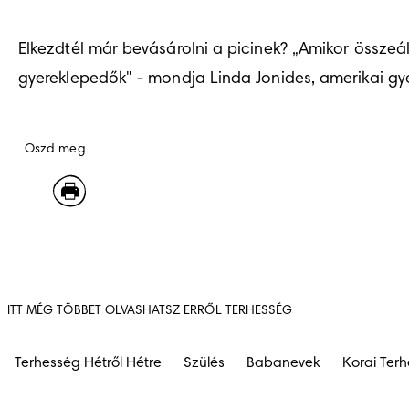
Elkezdtél már bevásárolni a picinek? „Amikor összeál
gyereklepedők" - mondja Linda Jonides, amerikai gye
Oszd meg
ITT MÉG TÖBBET OLVASHATSZ ERRŐL TERHESSÉG
Terhesség Hétről Hétre
Szülés
Babanevek
Korai Ter