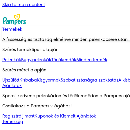
Skip to main content
Termékek
A frissesség és tisztaság élménye minden pelenkacsere után
Szűrés terméktípus alapján
Pelenkák
Bugyipelenkák
Törlőkendők
Minden termék
Szűrés méret alapján
Újszülött
Kisbaba
Kisgyermek
Szobatisztaságra szoktatás
A kis
Ajánlatok
Spórolj kedvenc pelenkádon és törlőkendődön a Pampers aján
Csatlakozz a Pampers világához!
Regisztrálj most
Kuponok és Kiemelt Ajánlatok
Terhesség