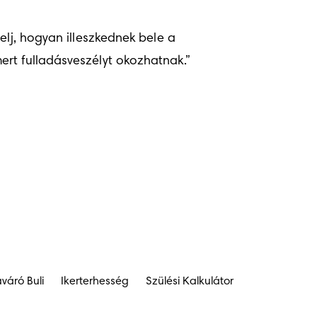
lj, hogyan illeszkednek bele a 
ert fulladásveszélyt okozhatnak.”
váró Buli
Ikerterhesség
Szülési Kalkulátor