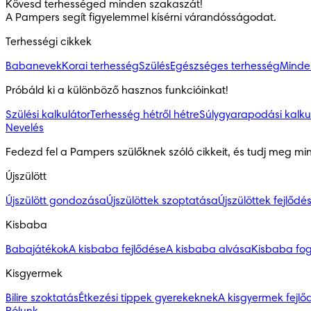
Kövesd terhességed minden szakaszát!

A Pampers segít figyelemmel kísérni várandósságodat.
Terhességi cikkek
Babanevek
Korai terhesség
Szülés
Egészséges terhesség
Minden
Próbáld ki a különböző hasznos funkcióinkat!
Szülési kalkulátor
Terhesség hétről hétre
Súlygyarapodási kalku
Nevelés
Fedezd fel a Pampers szülőknek szóló cikkeit, és tudj meg mi
Újszülött
Újszülött gondozása
Újszülöttek szoptatása
Újszülöttek fejlődé
Kisbaba
Babajátékok
A kisbaba fejlődése
A kisbaba alvása
Kisbaba fo
Kisgyermek
Bilire szoktatás
Étkezési tippek gyerekeknek
A kisgyermek fejlő