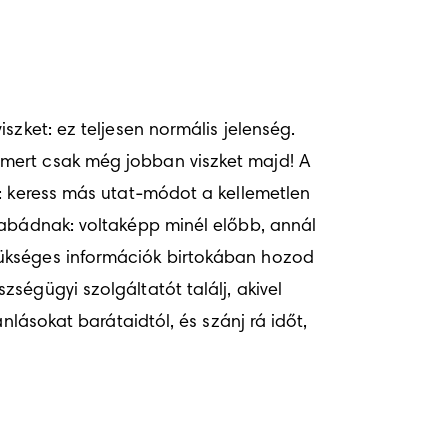
zket: ez teljesen normális jelenség. 
mert csak még jobban viszket majd! A 
: keress más utat-módot a kellemetlen 
babádnak: voltaképp minél előbb, annál 
ükséges információk birtokában hozod 
égügyi szolgáltatót találj, akivel 
lásokat barátaidtól, és szánj rá időt, 