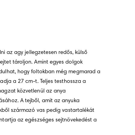
ni az agy jellegzetesen redős, külső 
jtet tároljon. Amint egyes dolgok 
ordulhat, hogy foltokban még megmarad a 
adja a 27 cm-t. Teljes testhossza a 
magzat közvetlenül az anya 
sához. A tejből, amit az anyuka 
ekből származó vas pedig vastartalékát 
nntartja az egészséges sejtnövekedést a 