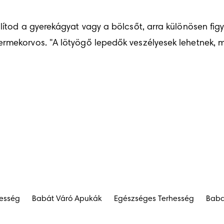
lítod a gyerekágyat vagy a bölcsőt, arra különösen figye
rmekorvos. "A lötyögő lepedők veszélyesek lehetnek, m
hesség
Babát Váró Apukák
Egészséges Terhesség
Baba