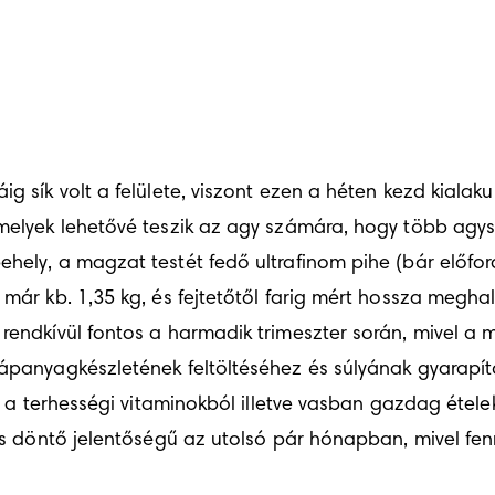
g sík volt a felülete, viszont ezen a héten kezd kialakul
melyek lehetővé teszik az agy számára, hogy több agyse
pehely, a magzat testét fedő ultrafinom pihe (bár előf
már kb. 1,35 kg, és fejtetőtől farig mért hossza meghal
rendkívül fontos a harmadik trimeszter során, mivel a 
tápanyagkészletének feltöltéséhez és súlyának gyarapítá
 és a terhességi vitaminokból illetve vasban gazdag étel
 is döntő jelentőségű az utolsó pár hónapban, mivel fe