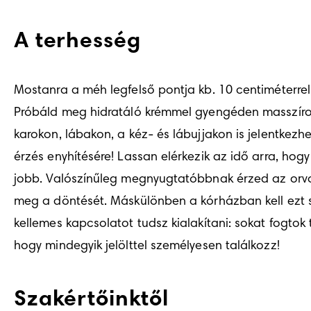
A terhesség
Mostanra a méh legfelső pontja kb. 10 centiméterrel 
Próbáld meg hidratáló krémmel gyengéden masszírozn
karokon, lábakon, a kéz- és lábujjakon is jelentkez
érzés enyhítésére! Lassan elérkezik az idő arra, ho
jobb. Valószínűleg megnyugtatóbbnak érzed az orvos
meg a döntését. Máskülönben a kórházban kell ezt sie
kellemes kapcsolatot tudsz kialakítani: sokat fogtok 
hogy mindegyik jelölttel személyesen találkozz!
Szakértőinktől