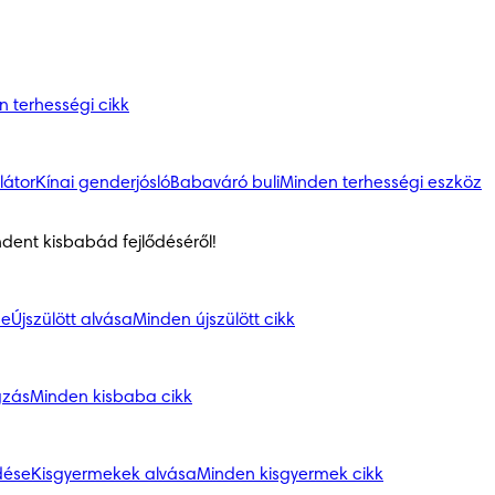
 terhességi cikk
látor
Kínai genderjósló
Babaváró buli
Minden terhességi eszköz
ndent kisbabád fejlődéséről!
se
Újszülött alvása
Minden újszülött cikk
gzás
Minden kisbaba cikk
dése
Kisgyermekek alvása
Minden kisgyermek cikk