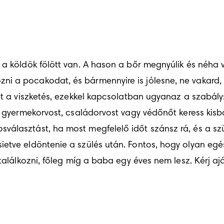
a köldök fölött van. A hason a bőr megnyúlik és néha vis
i a pocakodat, és bármennyire is jólesne, ne vakard, 
het a viszketés, ezekkel kapcsolatban ugyanaz a szabály
gy gyermekorvost, családorvost vagy védőnőt keress kis
választást, ha most megfelelő időt szánsz rá, és a sz
tve eldöntenie a szülés után. Fontos, hogy olyan egészs
találkozni, főleg míg a baba egy éves nem lesz. Kérj aján