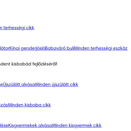
 terhességi cikk
látor
Kínai genderjósló
Babaváró buli
Minden terhességi eszköz
ndent kisbabád fejlődéséről!
se
Újszülött alvása
Minden újszülött cikk
gzás
Minden kisbaba cikk
dése
Kisgyermekek alvása
Minden kisgyermek cikk