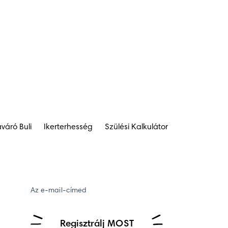
váró Buli
Ikerterhesség
Szülési Kalkulátor
Az e-mail-címed
Regisztrálj MOST