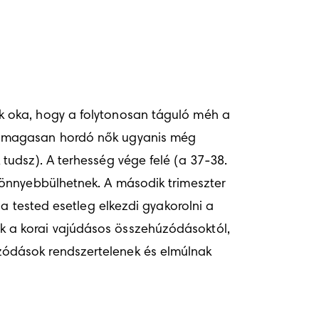
 oka, hogy a folytonosan táguló méh a 
t magasan hordó nők ugyanis még 
udsz). A terhesség vége felé (a 37-38. 
önnyebbülhetnek. A második trimeszter 
a tested esetleg elkezdi gyakorolni a 
 a korai vajúdásos összehúzódásoktól, 
ódások rendszertelenek és elmúlnak 