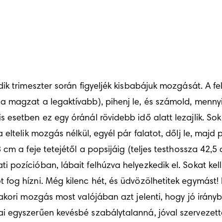
ik trimeszter során figyeljék kisbabájuk mozgását. A f
agzat a legaktívabb), pihenj le, és számold, mennyi id
esetben ez egy óránál rövidebb idő alatt lezajlik. Sok
ltelik mozgás nélkül, egyél pár falatot, dőlj le, majd 
m a feje tetejétől a popsijáig (teljes testhossza 42,5 c
pozícióban, lábait felhúzva helyezkedik el. Sokat kell
fog hízni. Még kilenc hét, és üdvözölhetitek egymást!
kori mozgás most valójában azt jelenti, hogy jó irányba
i egyszerűen kevésbé szabálytalanná, jóval szervezet