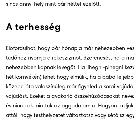
sincs annyi hely mint pár héttel ezelőtt.
A terhesség
Előfordulhat, hogy pár hónapja már nehezebben ves
tüdőhöz nyomja a rekeszizmot. Szerencsés, ha a ma
nehezebben kapnak levegőt. Ha lihegni-pihegni kezde
hét környékén) lehet hogy elmúlik, ha a baba lejje
közepe óta valószínűleg már figyeled a korai vajúdás
vajúdást. Ezeket a gyakorló összehúzódásokat neve
és nincs ok miattuk az aggodalomra! Hogyan tudjuk
attól, hogy testhelyzetet változtatsz vagy sétálsz eg