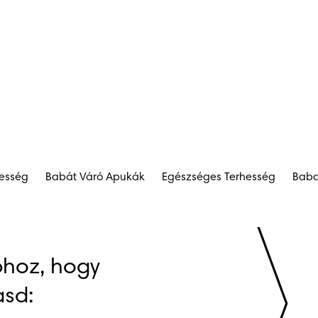
hesség
Babát Váró Apukák
Egészséges Terhesség
Baba
hoz, hogy 
sd: