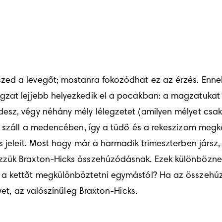
zed a levegőt; mostanra fokozódhat ez az érzés. Ennek
gzat lejjebb helyezkedik el a pocakban: a magzatuka
sz, végy néhány mély lélegzetet (amilyen mélyet csak t
bb száll a medencében, így a tüdő és a rekeszizom megk
 jeleit. Most hogy már a harmadik trimeszterben jársz, 
zzük Braxton-Hicks összehúzódásnak. Ezek különböznek
 a kettőt megkülönböztetni egymástól? Ha az összehúz
yet, az valószínűleg Braxton-Hicks.