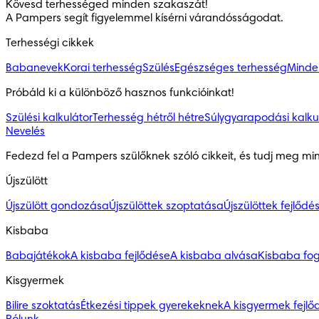
Kövesd terhességed minden szakaszát!

A Pampers segít figyelemmel kísérni várandósságodat.
Terhességi cikkek
Babanevek
Korai terhesség
Szülés
Egészséges terhesség
Minden
Próbáld ki a különböző hasznos funkcióinkat!
Szülési kalkulátor
Terhesség hétről hétre
Súlygyarapodási kalku
Nevelés
Fedezd fel a Pampers szülőknek szóló cikkeit, és tudj meg mi
Újszülött
Újszülött gondozása
Újszülöttek szoptatása
Újszülöttek fejlődé
Kisbaba
Babajátékok
A kisbaba fejlődése
A kisbaba alvása
Kisbaba fo
Kisgyermek
Bilire szoktatás
Étkezési tippek gyerekeknek
A kisgyermek fejlő