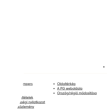
satlakozz a Pampers
Oldaltérkép
ilágához!
A PG weboldala
apcsolat
Ország/régió módosítása
elhasználási feltételek
kadálymentességi nyilatkozat
datvédelmi közlemény