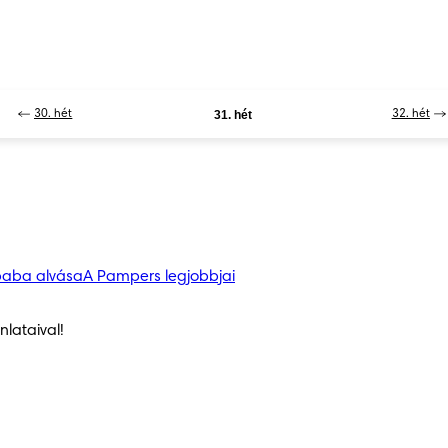
30. hét
31. hét
32. hét
baba alvása
A Pampers legjobbjai
lataival!