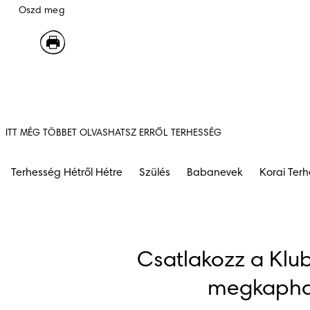
Oszd meg
ITT MÉG TÖBBET OLVASHATSZ ERRŐL TERHESSÉG
Terhesség Hétről Hétre
Szülés
Babanevek
Korai Ter
Csatlakozz a Klub
megkapha