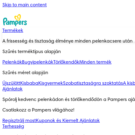
Skip to main content
Termékek
A frissesség és tisztaság élménye minden pelenkacsere után
Szűrés terméktípus alapján
Pelenkák
Bugyipelenkák
Törlőkendők
Minden termék
Szűrés méret alapján
Újszülött
Kisbaba
Kisgyermek
Szobatisztaságra szoktatás
A kis
Ajánlatok
Spórolj kedvenc pelenkádon és törlőkendődön a Pampers aján
Csatlakozz a Pampers világához!
Regisztrálj most
Kuponok és Kiemelt Ajánlatok
Terhesség