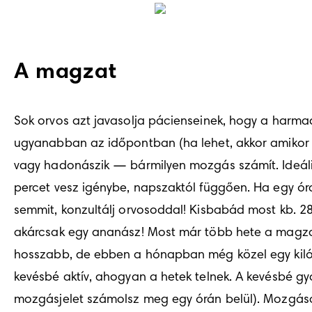
A magzat
Sok orvos azt javasolja pácienseinek, hogy a harmad
ugyanabban az időpontban (ha lehet, akkor amikor a m
vagy hadonászik — bármilyen mozgás számít. Ideális 
percet vesz igénybe, napszaktól függően. Ha egy óra e
semmit, konzultálj orvosoddal! Kisbabád most kb. 28 c
akárcsak egy ananász! Most már több hete a magzati 
hosszabb, de ebben a hónapban még közel egy kilót 
kevésbé aktív, ahogyan a hetek telnek. A kevésbé gya
mozgásjelet számolsz meg egy órán belül). Mozgása