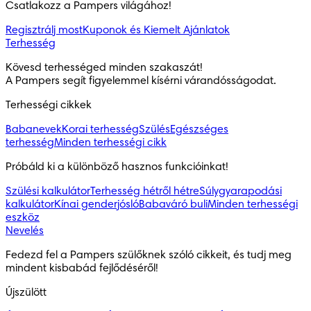
Csatlakozz a Pampers világához!
Regisztrálj most
Kuponok és Kiemelt Ajánlatok
Terhesség
Kövesd terhességed minden szakaszát!

A Pampers segít figyelemmel kísérni várandósságodat.
Terhességi cikkek
Babanevek
Korai terhesség
Szülés
Egészséges
terhesség
Minden terhességi cikk
Próbáld ki a különböző hasznos funkcióinkat!
Szülési kalkulátor
Terhesség hétről hétre
Súlygyarapodási
kalkulátor
Kínai genderjósló
Babaváró buli
Minden terhességi
eszköz
Nevelés
Fedezd fel a Pampers szülőknek szóló cikkeit, és tudj meg 
mindent kisbabád fejlődéséről!
Újszülött