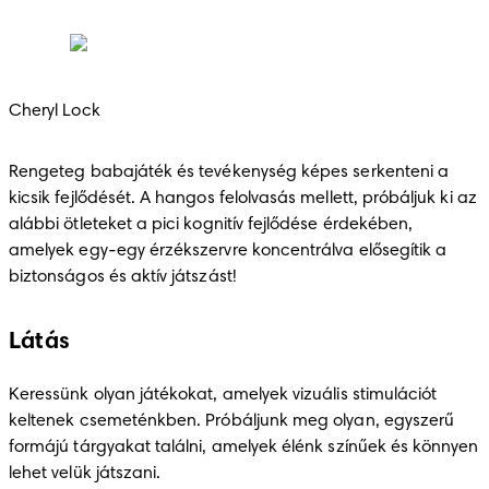
Cheryl Lock
Rengeteg babajáték és tevékenység képes serkenteni a 
kicsik fejlődését. A hangos felolvasás mellett, próbáljuk ki az 
alábbi ötleteket a pici kognitív fejlődése érdekében, 
amelyek egy-egy érzékszervre koncentrálva elősegítik a 
biztonságos és aktív játszást! 
Látás
Keressünk olyan játékokat, amelyek vizuális stimulációt 
keltenek csemeténkben. Próbáljunk meg olyan, egyszerű 
formájú tárgyakat találni, amelyek élénk színűek és könnyen 
lehet velük játszani. 