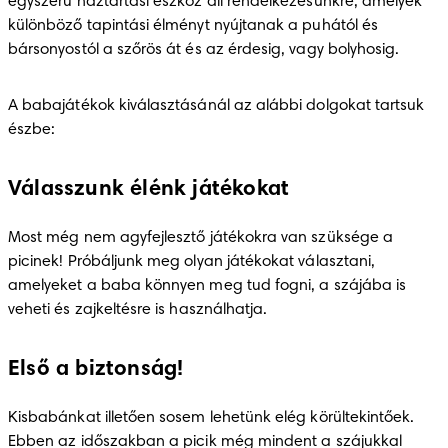
egyszerű háztartási eszköz áll rendelkezésünkre, amelyek 
különböző tapintási élményt nyújtanak a puhától és 
bársonyostól a szőrös át és az érdesig, vagy bolyhosig. 
A babajátékok kiválasztásánál az alábbi dolgokat tartsuk 
észbe: 
Válasszunk élénk játékokat
Most még nem agyfejlesztő játékokra van szüksége a 
picinek! Próbáljunk meg olyan játékokat választani, 
amelyeket a baba könnyen meg tud fogni, a szájába is 
veheti és zajkeltésre is használhatja. 
Első a biztonság!
Kisbabánkat illetően sosem lehetünk elég körültekintőek. 
Ebben az időszakban a picik még mindent a szájukkal 