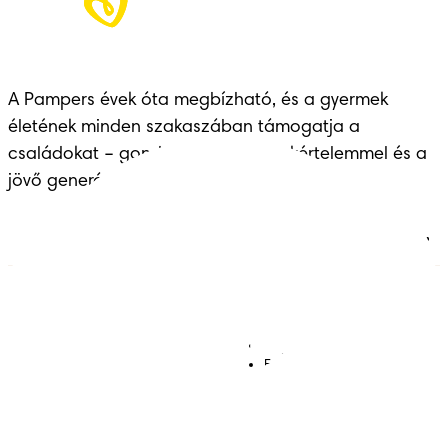
A Pampers évek óta megbízható, és a gyermek 
életének minden szakaszában támogatja a 
családokat – gondoskodással, szakértelemmel és a 
jövő generációinak átadott örökséggel.
Pelenkák
Csatlakozz a Pampers
világához!
Törlőkendők
Kapcsolat
Bugyipelenkák
Felhasználási feltételek
Akadálymentességi
nyilatkozat
Adatvédelmi közlemény
Adataim