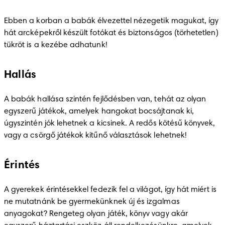
Ebben a korban a babák élvezettel nézegetik magukat, így 
hát arcképekről készült fotókat és biztonságos (törhetetlen) 
tükröt is a kezébe adhatunk! 
Hallás
A babák hallása szintén fejlődésben van, tehát az olyan 
egyszerű játékok, amelyek hangokat bocsájtanak ki, 
úgyszintén jók lehetnek a kicsinek. A redős kötésű könyvek, 
vagy a csörgő játékok kitűnő választások lehetnek!
Érintés
A gyerekek érintésekkel fedezik fel a világot, így hát miért is 
ne mutatnánk be gyermekünknek új és izgalmas 
anyagokat? Rengeteg olyan játék, könyv vagy akár 