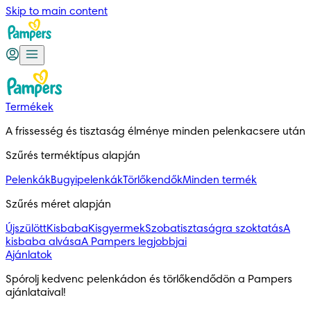
Skip to main content
Termékek
A frissesség és tisztaság élménye minden pelenkacsere után
Szűrés terméktípus alapján
Pelenkák
Bugyipelenkák
Törlőkendők
Minden termék
Szűrés méret alapján
Újszülött
Kisbaba
Kisgyermek
Szobatisztaságra szoktatás
A
kisbaba alvása
A Pampers legjobbjai
Ajánlatok
Spórolj kedvenc pelenkádon és törlőkendődön a Pampers 
ajánlataival!