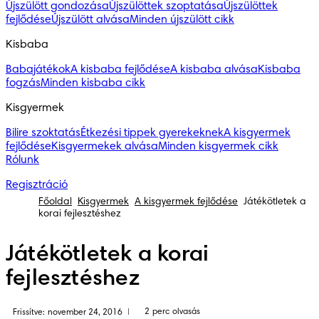
Újszülött gondozása
Újszülöttek szoptatása
Újszülöttek
fejlődése
Újszülött alvása
Minden újszülött cikk
Kisbaba
Babajátékok
A kisbaba fejlődése
A kisbaba alvása
Kisbaba
fogzás
Minden kisbaba cikk
Kisgyermek
Bilire szoktatás
Étkezési tippek gyerekeknek
A kisgyermek
fejlődése
Kisgyermekek alvása
Minden kisgyermek cikk
Rólunk
Regisztráció
Főoldal
Kisgyermek
A kisgyermek fejlődése
Játékötletek a
korai fejlesztéshez
Játékötletek a korai
fejlesztéshez
2 perc olvasás
Frissítve: november 24, 2016
|