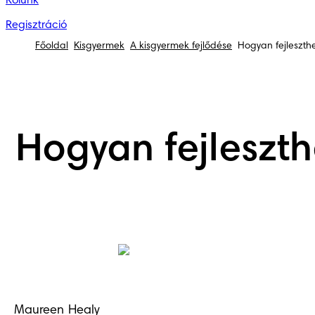
Rólunk
Regisztráció
Főoldal
Kisgyermek
A kisgyermek fejlődése
Hogyan fejleszth
Hogyan fejleszt
Maureen Healy