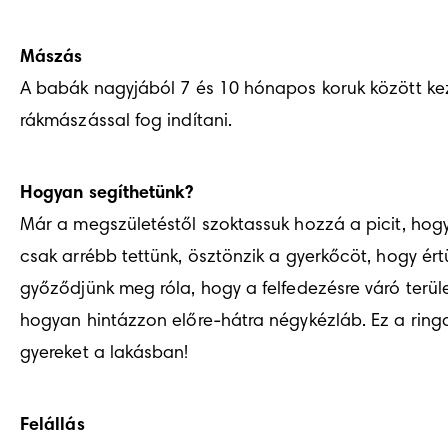
Mászás
A babák nagyjából 7 és 10 hónapos koruk között kezde
rákmászással fog indítani.
Hogyan segíthetünk?
Már a megszületéstől szoktassuk hozzá a picit, hogy
csak arrébb tettünk, ösztönzik a gyerkőcöt, hogy értü
győződjünk meg róla, hogy a felfedezésre váró terület
hogyan hintázzon előre-hátra négykézláb. Ez a ringa
gyereket a lakásban!
Felállás