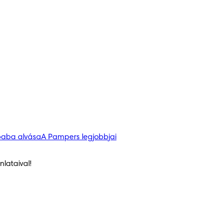
baba alvása
A Pampers legjobbjai
lataival!