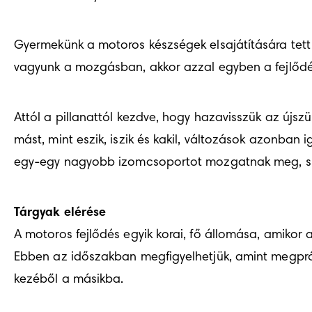
Gyermekünk a motoros készségek elsajátítására tett 
vagyunk a mozgásban, akkor azzal egyben a fejlődés
Attól a pillanattól kezdve, hogy hazavisszük az újsz
mást, mint eszik, iszik és kakil, változások azonban
egy-egy nagyobb izomcsoportot mozgatnak meg, s am
Tárgyak elérése
A motoros fejlődés egyik korai, fő állomása, amikor a 
Ebben az időszakban megfigyelhetjük, amint megprób
kezéből a másikba.