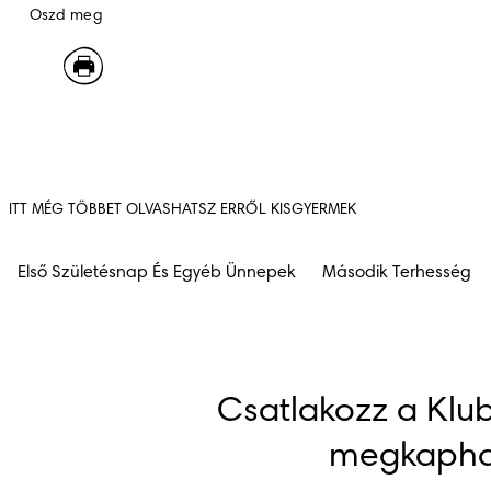
Oszd meg
ITT MÉG TÖBBET OLVASHATSZ ERRŐL KISGYERMEK
Első Születésnap És Egyéb Ünnepek
Második Terhesség
Csatlakozz a Klub
megkapha