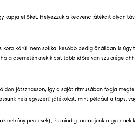
gy kapja el őket. Helyezzük a kedvenc játékait olyan táv
 kora körül, nem sokkal később pedig önállóan is úgy 
 ha a csemeténknek kicsit több időre van szüksége ahho
földön játszhasson, így a saját ritmusában fogja megte
tassunk neki egyszerű játékokat, mint például a taps, v
csak néhány percesek), és mindig maradjunk a gyermek k