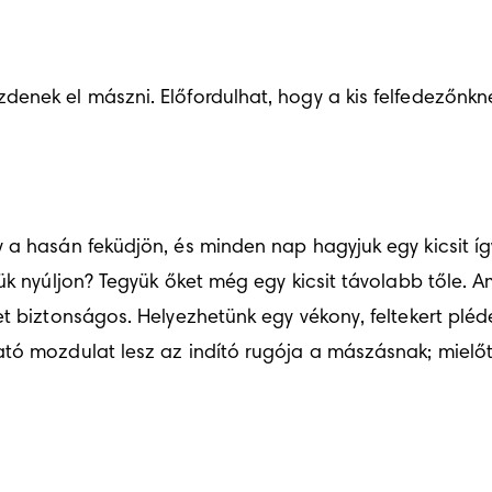
nek el mászni. Előfordulhat, hogy a kis felfedezőnknek
 a hasán feküdjön, és minden nap hagyjuk egy kicsit íg
k nyúljon? Tegyük őket még egy kicsit távolabb tőle. Am
 biztonságos. Helyezhetünk egy vékony, feltekert plédet
tó mozdulat lesz az indító rugója a mászásnak; mielőtt