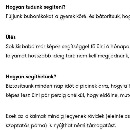
Hogyan tudunk segíteni?
Fújjunk buborékokat a gyerek köré, és bátorítsuk, ho
Ülés
Sok kisbaba már képes segítséggel fölülni 6 hónapos
folyamat hosszabb ideig tart; nem kell megijednünk,
Hogyan segíthetünk?
Biztosítsunk minden nap időt a picinek arra, hogy a 
képes lesz ülni pár percig anélkül, hogy eldőlne, mu
Ezek az alkalmak mindig legyenek rövidek (eleinte 
szoptatós párna) is nyújthat némi támogatást.