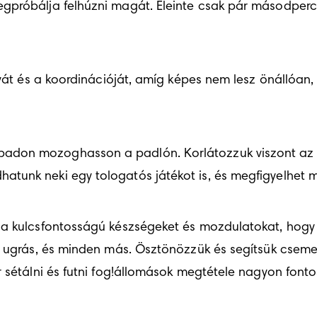
próbálja felhúzni magát. Eleinte csak pár másodpercig
lyát és a koordinációját, amíg képes nem lesz önállóan,
adon mozoghasson a padlón. Korlátozzuk viszont az i
tunk neki egy tologatós játékot is, és megfigyelhet m
l a kulcsfontosságú készségeket és mozdulatokat, hog
z ugrás, és minden más. Ösztönözzük és segítsük csemet
r sétálni és futni fog!állomások megtétele nagyon fon