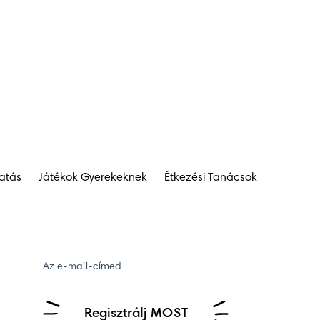
tatás
Játékok Gyerekeknek
Étkezési Tanácsok
Az e-mail-címed
Regisztrálj MOST