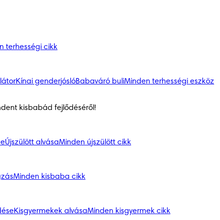
 terhességi cikk
látor
Kínai genderjósló
Babaváró buli
Minden terhességi eszköz
ndent kisbabád fejlődéséről!
se
Újszülött alvása
Minden újszülött cikk
gzás
Minden kisbaba cikk
dése
Kisgyermekek alvása
Minden kisgyermek cikk