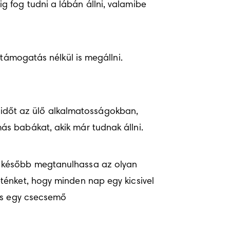
 fog tudni a lábán állni, valamibe 
 támogatás nélkül is megállni.
dőt az ülő alkalmatosságokban, 
ás babákat, akik már tudnak állni.
y később megtanulhassa az olyan 
énket, hogy minden nap egy kicsivel 
tos egy csecsemő 