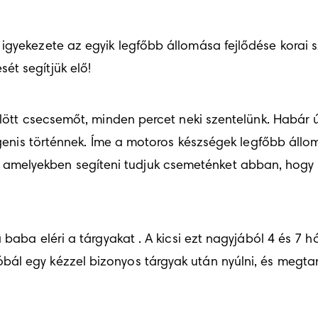
igyekezete az egyik legfőbb állomása fejlődése korai s
ét segítjük elő!
ülött csecsemőt, minden percet neki szentelünk. Habár 
 igenis történnek. Íme a motoros készségek legfőbb áll
elyekben segíteni tudjuk csemeténket abban, hogy is
baba eléri a tárgyakat . A kicsi ezt nagyjából 4 és 7 hó
ál egy kézzel bizonyos tárgyak után nyúlni, és megtanu