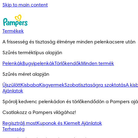
Skip to main content
Termékek
A frissesség és tisztaság élménye minden pelenkacsere után
Szűrés terméktípus alapján
Pelenkák
Bugyipelenkák
Törlőkendők
Minden termék
Szűrés méret alapján
Újszülött
Kisbaba
Kisgyermek
Szobatisztaságra szoktatás
A kis
Ajánlatok
Spórolj kedvenc pelenkádon és törlőkendődön a Pampers aján
Csatlakozz a Pampers világához!
Regisztrálj most
Kuponok és Kiemelt Ajánlatok
Terhesség