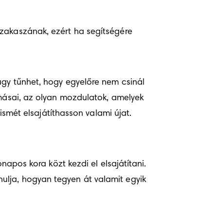
zakaszának, ezért ha segítségére 
úgy tűnhet, hogy egyelőre nem csinál 
omásai, az olyan mozdulatok, amelyek 
mét elsajátíthasson valami újat.
napos kora közt kezdi el elsajátítani. 
lja, hogyan tegyen át valamit egyik 