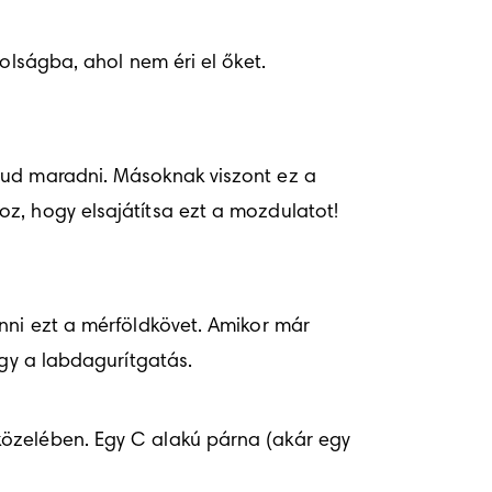
olságba, ahol nem éri el őket.
tud maradni. Másoknak viszont ez a 
z, hogy elsajátítsa ezt a mozdulatot!
nni ezt a mérföldkövet. Amikor már 
agy a labdagurítgatás.
özelében. Egy C alakú párna (akár egy 