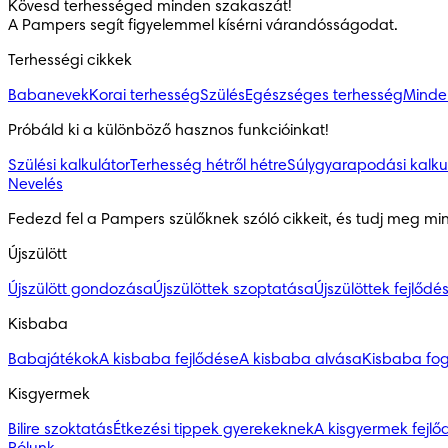
Kövesd terhességed minden szakaszát!

A Pampers segít figyelemmel kísérni várandósságodat.
Terhességi cikkek
Babanevek
Korai terhesség
Szülés
Egészséges terhesség
Minden
Próbáld ki a különböző hasznos funkcióinkat!
Szülési kalkulátor
Terhesség hétről hétre
Súlygyarapodási kalku
Nevelés
Fedezd fel a Pampers szülőknek szóló cikkeit, és tudj meg mi
Újszülött
Újszülött gondozása
Újszülöttek szoptatása
Újszülöttek fejlődé
Kisbaba
Babajátékok
A kisbaba fejlődése
A kisbaba alvása
Kisbaba fo
Kisgyermek
Bilire szoktatás
Étkezési tippek gyerekeknek
A kisgyermek fejlő