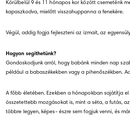
Körülbelül 9 és 11 hónapos kor között csemeténk meg
kapaszkodva, mielőtt visszahuppanna a fenekére.
Végül, addig fogja fejleszteni az izmait, az egyensú
Hogyan segíthetünk?
Gondoskodjunk arról, hogy babánk minden nap szab
például a babaszékekben vagy a pihenőszékben. Adha
A főbb életében. Ezekben a hónapokban sajátítja e
összetettebb mozgásokat is, mint a séta, a futás, a
többre legyen, képes- észre sem fogjuk venni, és má