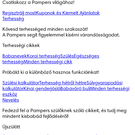
Csatlakozz a Pampers világához!
Regisztrálj most
Kuponok és Kiemelt Ajánlatok
Terhesség
Kövesd terhességed minden szakaszát!

A Pampers segít figyelemmel kísérni várandósságodat.
Terhességi cikkek
Babanevek
Korai terhesség
Szülés
Egészséges
terhesség
Minden terhességi cikk
Próbáld ki a különböző hasznos funkcióinkat!
Szülési kalkulátor
Terhesség hétről hétre
Súlygyarapodási
kalkulátor
Kínai genderjósló
Babaváró buli
Minden terhességi
eszköz
Nevelés
Fedezd fel a Pampers szülőknek szóló cikkeit, és tudj meg 
mindent kisbabád fejlődéséről!
Újszülött