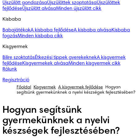
Újszülött gondozása
Újszülöttek szoptatása
Újszülöttek
fejlődése
Újszülött alvása
Minden újszülött cikk
Kisbaba
Babajátékok
A kisbaba fejlődése
A kisbaba alvása
Kisbaba
fogzás
Minden kisbaba cikk
Kisgyermek
Bilire szoktatás
Étkezési tippek gyerekeknek
A kisgyermek
fejlődése
Kisgyermekek alvása
Minden kisgyermek cikk
Rólunk
Regisztráció
Főoldal
Kisgyermek
A kisgyermek fejlődése
Hogyan
segítsünk gyermekünknek a nyelvi készségek fejlesztésében?
Hogyan segítsünk
gyermekünknek a nyelvi
készségek fejlesztésében?