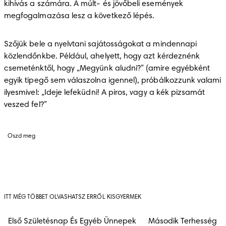
kihívás a számára. A múlt- és jövőbeli események 
megfogalmazása lesz a következő lépés.
Szőjük bele a nyelvtani sajátosságokat a mindennapi 
közlendőnkbe. Például, ahelyett, hogy azt kérdeznénk 
csemeténktől, hogy „Megyünk aludni?” (amire egyébként 
egyik tipegő sem válaszolna igennel), próbálkozzunk valami 
ilyesmivel: „Ideje lefeküdni! A piros, vagy a kék pizsamát 
veszed fel?”
Oszd meg
ITT MÉG TÖBBET OLVASHATSZ ERRŐL KISGYERMEK
Első Születésnap És Egyéb Ünnepek
Második Terhesség