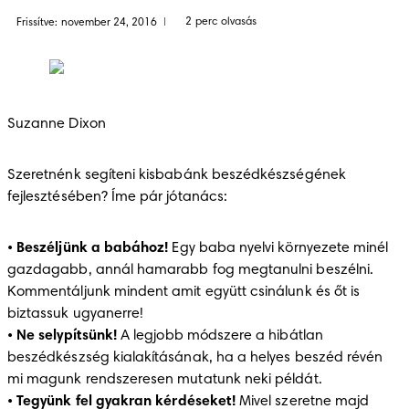
2 perc olvasás
Frissítve: november 24, 2016
|
Suzanne Dixon
Szeretnénk segíteni kisbabánk beszédkészségének 
fejlesztésében? Íme pár jótanács:
• 
Beszéljünk a babához!
 Egy baba nyelvi környezete minél 
gazdagabb, annál hamarabb fog megtanulni beszélni. 
Kommentáljunk mindent amit együtt csinálunk és őt is 
biztassuk ugyanerre!

• 
Ne selypítsünk!
 A legjobb módszere a hibátlan 
beszédkészség kialakításának, ha a helyes beszéd révén 
mi magunk rendszeresen mutatunk neki példát. 

• 
Tegyünk fel gyakran kérdéseket!
 Mivel szeretne majd 