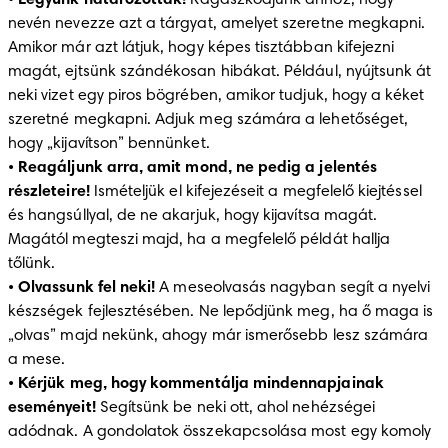
• 
Legyünk határozottak!
 Ragaszkodjunk ahhoz, hogy 
nevén nevezze azt a tárgyat, amelyet szeretne megkapni. 
Amikor már azt látjuk, hogy képes tisztábban kifejezni 
magát, ejtsünk szándékosan hibákat. Például, nyújtsunk át 
neki vizet egy piros bögrében, amikor tudjuk, hogy a kéket 
szeretné megkapni. Adjuk meg számára a lehetőséget, 
hogy „kijavítson” bennünket.

• 
Reagáljunk arra, amit mond, ne pedig a jelentés 
részleteire!
 Ismételjük el kifejezéseit a megfelelő kiejtéssel 
és hangsúllyal, de ne akarjuk, hogy kijavítsa magát. 
Magától megteszi majd, ha a megfelelő példát hallja 
tőlünk.

• 
Olvassunk fel neki!
 A meseolvasás nagyban segít a nyelvi 
készségek fejlesztésében. Ne lepődjünk meg, ha ő maga is 
„olvas” majd nekünk, ahogy már ismerősebb lesz számára 
a mese.

• 
Kérjük meg, hogy kommentálja mindennapjainak 
eseményeit!
 Segítsünk be neki ott, ahol nehézségei 
adódnak. A gondolatok összekapcsolása most egy komoly 