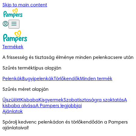
Skip to main content
Termékek
A frissesség és tisztaság élménye minden pelenkacsere után
Szűrés terméktípus alapján
Pelenkák
Bugyipelenkák
Törlőkendők
Minden termék
Szűrés méret alapján
Újszülött
Kisbaba
Kisgyermek
Szobatisztaságra szoktatás
A
kisbaba alvása
A Pampers legjobbjai
Ajánlatok
Spórolj kedvenc pelenkádon és törlőkendődön a Pampers 
ajánlataival!