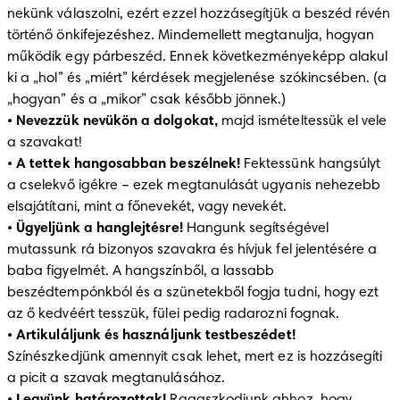
nekünk válaszolni, ezért ezzel hozzásegítjük a beszéd révén 
történő önkifejezéshez. Mindemellett megtanulja, hogyan 
működik egy párbeszéd. Ennek következményeképp alakul 
ki a „hol” és „miért” kérdések megjelenése szókincsében. (a 
„hogyan” és a „mikor” csak később jönnek.) 

• 
Nevezzük nevükön a dolgokat,
 majd ismételtessük el vele 
a szavakat! 

• 
A tettek hangosabban beszélnek!
 Fektessünk hangsúlyt 
a cselekvő igékre – ezek megtanulását ugyanis nehezebb 
elsajátítani, mint a főnevekét, vagy nevekét. 

• 
Ügyeljünk a hanglejtésre!
 Hangunk segítségével 
mutassunk rá bizonyos szavakra és hívjuk fel jelentésére a 
baba figyelmét. A hangszínből, a lassabb 
beszédtempónkból és a szünetekből fogja tudni, hogy ezt 
az ő kedvéért tesszük, fülei pedig radarozni fognak.

• 
Artikuláljunk és használjunk testbeszédet!
Színészkedjünk amennyit csak lehet, mert ez is hozzásegíti 
a picit a szavak megtanulásához.
