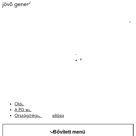
jövő generációinak átadott örökséggel.
Pelenkák
Csatlakozz a Pampers
világához!
Törlőkendők
Kapcsolat
Bugyipelenkák
Felhasználási feltételek
Akadálymentességi
nyilatkozat
Adatvédelmi közlemény
Adataim
Oldaltérkép
A PG weboldala
Ország/régió módosítása
Bővített menü