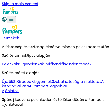
Skip to main content
Termékek
A frissesség és tisztaság élménye minden pelenkacsere után
Szűrés terméktípus alapján
Pelenkák
Bugyipelenkák
Törlőkendők
Minden termék
Szűrés méret alapján
Újszülött
Kisbaba
Kisgyermek
Szobatisztaságra szoktatás
A
kisbaba alvása
A Pampers legjobbjai
Ajánlatok
Spórolj kedvenc pelenkádon és törlőkendődön a Pampers 
ajánlataival!