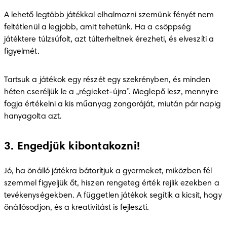
A lehető legtöbb játékkal elhalmozni szemünk fényét nem 
feltétlenül a legjobb, amit tehetünk. Ha a csöppség 
játéktere túlzsúfolt, azt túlterheltnek érezheti, és elveszíti a 
figyelmét.
Tartsuk a játékok egy részét egy szekrényben, és minden 
héten cseréljük le a „régieket-újra”. Meglepő lesz, mennyire 
fogja értékelni a kis műanyag zongoráját, miután pár napig 
hanyagolta azt.
3. Engedjük kibontakozni!
Jó, ha önálló játékra bátorítjuk a gyermeket, miközben fél 
szemmel figyeljük őt, hiszen rengeteg érték rejlik ezekben a 
tevékenységekben. A független játékok segítik a kicsit, hogy 
önállósodjon, és a kreativitást is fejleszti.