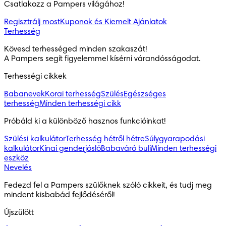
Csatlakozz a Pampers világához!
Regisztrálj most
Kuponok és Kiemelt Ajánlatok
Terhesség
Kövesd terhességed minden szakaszát!

A Pampers segít figyelemmel kísérni várandósságodat.
Terhességi cikkek
Babanevek
Korai terhesség
Szülés
Egészséges
terhesség
Minden terhességi cikk
Próbáld ki a különböző hasznos funkcióinkat!
Szülési kalkulátor
Terhesség hétről hétre
Súlygyarapodási
kalkulátor
Kínai genderjósló
Babaváró buli
Minden terhességi
eszköz
Nevelés
Fedezd fel a Pampers szülőknek szóló cikkeit, és tudj meg 
mindent kisbabád fejlődéséről!
Újszülött