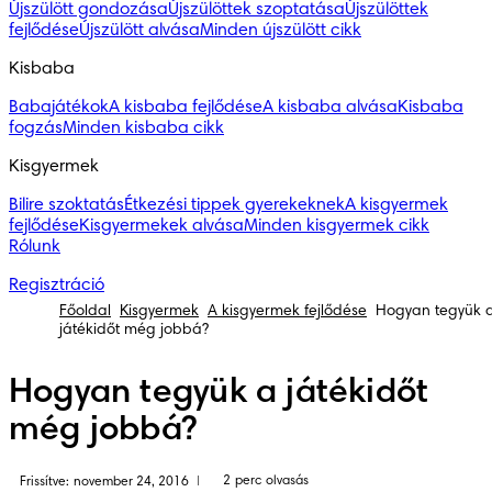
Újszülött gondozása
Újszülöttek szoptatása
Újszülöttek
fejlődése
Újszülött alvása
Minden újszülött cikk
Kisbaba
Babajátékok
A kisbaba fejlődése
A kisbaba alvása
Kisbaba
fogzás
Minden kisbaba cikk
Kisgyermek
Bilire szoktatás
Étkezési tippek gyerekeknek
A kisgyermek
fejlődése
Kisgyermekek alvása
Minden kisgyermek cikk
Rólunk
Regisztráció
Főoldal
Kisgyermek
A kisgyermek fejlődése
Hogyan tegyük 
játékidőt még jobbá?
Hogyan tegyük a játékidőt
még jobbá?
2 perc olvasás
Frissítve: november 24, 2016
|