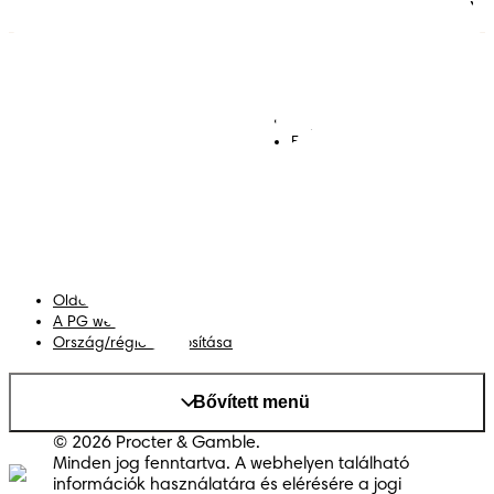
Pelenkák
Csatlakozz a Pampers
világához!
Törlőkendők
Kapcsolat
Bugyipelenkák
Felhasználási feltételek
Akadálymentességi
nyilatkozat
Adatvédelmi közlemény
Adataim
Oldaltérkép
A PG weboldala
Ország/régió módosítása
Bővített menü
© 2026 Procter & Gamble.
Minden jog fenntartva. A webhelyen található
információk használatára és elérésére a jogi