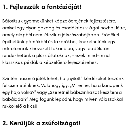
1. Fejlesszük a fantáziáját!
Bátorítsuk gyermekünket képzelőerejének fejlesztésére, 
amivel egy olyan gazdag és csodálatos világot hozhat létre, 
amely alapból nem létezik a játszószobájában. Erődöket 
építhetünk párnákból és takarókból, énekelhetünk egy 
mikrofonnak kinevezett fakanálba, vagy teadélutánt 
rendezhetünk a plüss állatoknak; - ezek mind-mind 
klasszikus példák a képzelőerő fejlesztéséhez.
Szintén hasonló játék lehet, ha „nyitott” kérdéseket teszünk 
fel csemeténknek. Valahogy így: „Mi lenne, ha a kanapénk 
egy hajó volna?” vagy „Szeretnél bábszínházat készíteni a 
babáiddal?” Meg fogunk lepődni, hogy milyen válaszokkal 
rukkol elő a kicsi!
2. Kerüljük a zsúfoltságot!