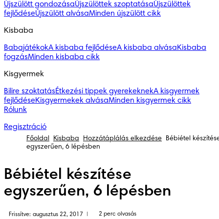
Újszülött gondozása
Újszülöttek szoptatása
Újszülöttek
fejlődése
Újszülött alvása
Minden újszülött cikk
Kisbaba
Babajátékok
A kisbaba fejlődése
A kisbaba alvása
Kisbaba
fogzás
Minden kisbaba cikk
Kisgyermek
Bilire szoktatás
Étkezési tippek gyerekeknek
A kisgyermek
fejlődése
Kisgyermekek alvása
Minden kisgyermek cikk
Rólunk
Regisztráció
Főoldal
Kisbaba
Hozzátáplálás elkezdése
Bébiétel készítés
egyszerűen, 6 lépésben
Bébiétel készítése
egyszerűen, 6 lépésben
2 perc olvasás
Frissítve: augusztus 22, 2017
|