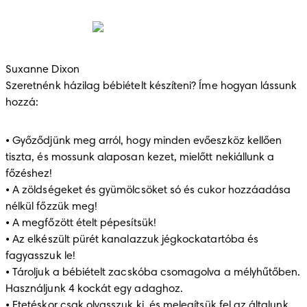
Suxanne Dixon                                                                                                             
Szeretnénk házilag bébiételt készíteni? Íme hogyan lássunk 
hozzá:
• Győződjünk meg arról, hogy minden evőeszköz kellően 
tiszta, és mossunk alaposan kezet, mielőtt nekiállunk a 
főzéshez!

• A zöldségeket és gyümölcsöket só és cukor hozzáadása 
nélkül főzzük meg!

• A megfőzött ételt pépesítsük!

• Az elkészült pürét kanalazzuk jégkockatartóba és 
fagyasszuk le!

• Tároljuk a bébiételt zacskóba csomagolva a mélyhűtőben. 
Használjunk 4 kockát egy adaghoz.

• Etetéskor csak olvasszuk ki, és melegítsük fel az általunk 