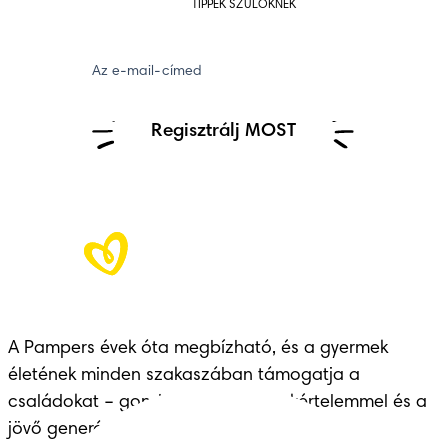
TIPPEK SZÜLŐKNEK
Az e-mail-címed
Regisztrálj MOST
A Pampers évek óta megbízható, és a gyermek 
életének minden szakaszában támogatja a 
családokat – gondoskodással, szakértelemmel és a 
jövő generációinak átadott örökséggel.