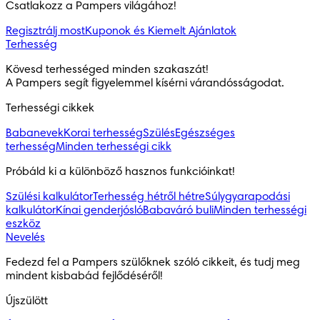
Csatlakozz a Pampers világához!
Regisztrálj most
Kuponok és Kiemelt Ajánlatok
Terhesség
Kövesd terhességed minden szakaszát!

A Pampers segít figyelemmel kísérni várandósságodat.
Terhességi cikkek
Babanevek
Korai terhesség
Szülés
Egészséges
terhesség
Minden terhességi cikk
Próbáld ki a különböző hasznos funkcióinkat!
Szülési kalkulátor
Terhesség hétről hétre
Súlygyarapodási
kalkulátor
Kínai genderjósló
Babaváró buli
Minden terhességi
eszköz
Nevelés
Fedezd fel a Pampers szülőknek szóló cikkeit, és tudj meg 
mindent kisbabád fejlődéséről!
Újszülött