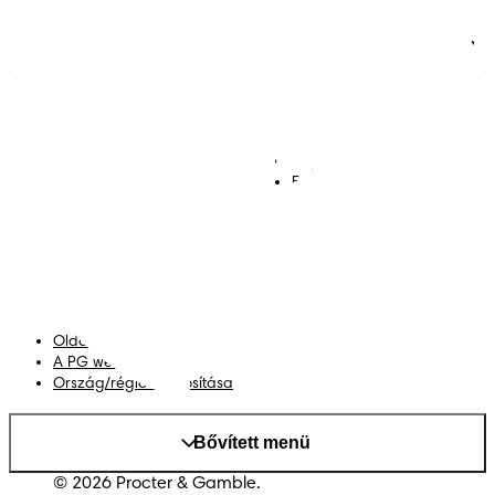
Pelenkák
Csatlakozz a Pampers
világához!
Törlőkendők
Kapcsolat
Bugyipelenkák
Felhasználási feltételek
Akadálymentességi
nyilatkozat
Adatvédelmi közlemény
Adataim
Oldaltérkép
A PG weboldala
Ország/régió módosítása
Bővített menü
© 2026 Procter & Gamble.