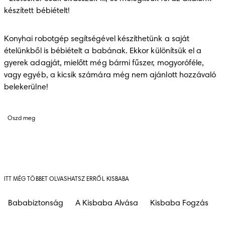
készített bébiételt!
Konyhai robotgép segítségével készíthetünk a saját 
ételünkből is bébiételt a babának. Ekkor különítsük el a 
gyerek adagját, mielőtt még bármi fűszer, mogyoróféle, 
vagy egyéb, a kicsik számára még nem ajánlott hozzávaló 
belekerülne!
Oszd meg
ITT MÉG TÖBBET OLVASHATSZ ERRŐL KISBABA
Bababiztonság
A Kisbaba Alvása
Kisbaba Fogzás
B