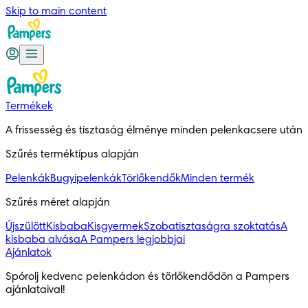
Skip to main content
Termékek
A frissesség és tisztaság élménye minden pelenkacsere után
Szűrés terméktípus alapján
Pelenkák
Bugyipelenkák
Törlőkendők
Minden termék
Szűrés méret alapján
Újszülött
Kisbaba
Kisgyermek
Szobatisztaságra szoktatás
A
kisbaba alvása
A Pampers legjobbjai
Ajánlatok
Spórolj kedvenc pelenkádon és törlőkendődön a Pampers 
ajánlataival!