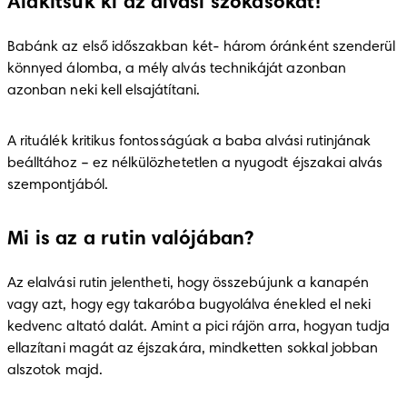
Alakítsuk ki az alvási szokásokat!
Babánk az első időszakban két- három óránként szenderül 
könnyed álomba, a mély alvás technikáját azonban 
azonban neki kell elsajátítani. 
A rituálék kritikus fontosságúak a baba alvási rutinjának 
beálltához – ez nélkülözhetetlen a nyugodt éjszakai alvás 
szempontjából. 
Mi is az a rutin valójában?
Az elalvási rutin jelentheti, hogy összebújunk a kanapén 
vagy azt, hogy egy takaróba bugyolálva énekled el neki 
kedvenc altató dalát. Amint a pici rájön arra, hogyan tudja 
ellazítani magát az éjszakára, mindketten sokkal jobban 
alszotok majd.