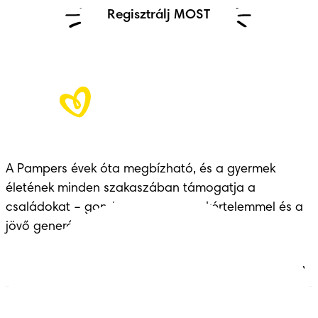
Regisztrálj MOST
A Pampers évek óta megbízható, és a gyermek 
életének minden szakaszában támogatja a 
családokat – gondoskodással, szakértelemmel és a 
jövő generációinak átadott örökséggel.