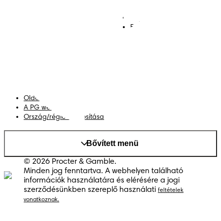
Pelenkák
Csatlakozz a Pampers
világához!
Törlőkendők
Kapcsolat
Bugyipelenkák
Felhasználási feltételek
Akadálymentességi
nyilatkozat
Adatvédelmi közlemény
Adataim
Oldaltérkép
A PG weboldala
Ország/régió módosítása
Bővített menü
© 2026 Procter & Gamble.
Minden jog fenntartva. A webhelyen található
információk használatára és elérésére a jogi
szerződésünkben szereplő használati
feltételek
vonatkoznak.