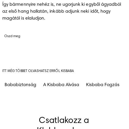
Így bármennyire nehéz is, ne ugorjunk ki egyből ágyadból 
az első hang hallatán, inkább adjunk neki időt, hogy 
magától is elaludjon. 
Oszd meg
ITT MÉG TÖBBET OLVASHATSZ ERRŐL KISBABA
Bababiztonság
A Kisbaba Alvása
Kisbaba Fogzás
B
Csatlakozz a 