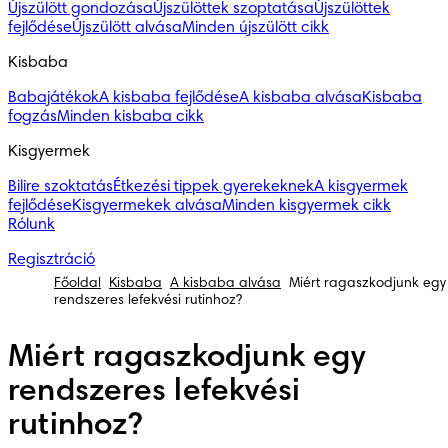
Újszülött gondozása
Újszülöttek szoptatása
Újszülöttek
fejlődése
Újszülött alvása
Minden újszülött cikk
Kisbaba
Babajátékok
A kisbaba fejlődése
A kisbaba alvása
Kisbaba
fogzás
Minden kisbaba cikk
Kisgyermek
Bilire szoktatás
Étkezési tippek gyerekeknek
A kisgyermek
fejlődése
Kisgyermekek alvása
Minden kisgyermek cikk
Rólunk
Regisztráció
Főoldal
Kisbaba
A kisbaba alvása
Miért ragaszkodjunk egy
rendszeres lefekvési rutinhoz?
Miért ragaszkodjunk egy
rendszeres lefekvési
rutinhoz?