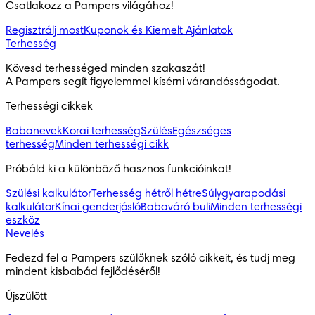
Csatlakozz a Pampers világához!
Regisztrálj most
Kuponok és Kiemelt Ajánlatok
Terhesség
Kövesd terhességed minden szakaszát!

A Pampers segít figyelemmel kísérni várandósságodat.
Terhességi cikkek
Babanevek
Korai terhesség
Szülés
Egészséges
terhesség
Minden terhességi cikk
Próbáld ki a különböző hasznos funkcióinkat!
Szülési kalkulátor
Terhesség hétről hétre
Súlygyarapodási
kalkulátor
Kínai genderjósló
Babaváró buli
Minden terhességi
eszköz
Nevelés
Fedezd fel a Pampers szülőknek szóló cikkeit, és tudj meg 
mindent kisbabád fejlődéséről!
Újszülött