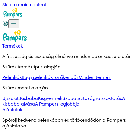
Skip to main content
Termékek
A frissesség és tisztaság élménye minden pelenkacsere után
Szűrés terméktípus alapján
Pelenkák
Bugyipelenkák
Törlőkendők
Minden termék
Szűrés méret alapján
Újszülött
Kisbaba
Kisgyermek
Szobatisztaságra szoktatás
A
kisbaba alvása
A Pampers legjobbjai
Ajánlatok
Spórolj kedvenc pelenkádon és törlőkendődön a Pampers 
ajánlataival!