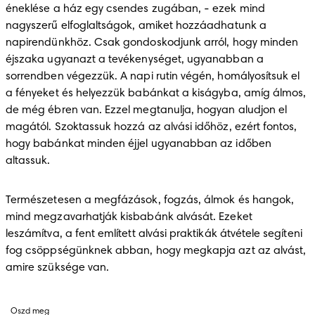
éneklése a ház egy csendes zugában, - ezek mind 
nagyszerű elfoglaltságok, amiket hozzáadhatunk a 
napirendünkhöz. Csak gondoskodjunk arról, hogy minden 
éjszaka ugyanazt a tevékenységet, ugyanabban a 
sorrendben végezzük. A napi rutin végén, homályosítsuk el 
a fényeket és helyezzük babánkat a kiságyba, amíg álmos, 
de még ébren van. Ezzel megtanulja, hogyan aludjon el 
magától. Szoktassuk hozzá az alvási időhöz, ezért fontos, 
hogy babánkat minden éjjel ugyanabban az időben 
altassuk. 
Természetesen a megfázások, fogzás, álmok és hangok, 
mind megzavarhatják kisbabánk alvását. Ezeket 
leszámítva, a fent említett alvási praktikák átvétele segíteni 
fog csöppségünknek abban, hogy megkapja azt az alvást, 
amire szüksége van. 
Oszd meg