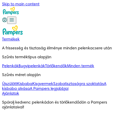
Skip to main content
Termékek
A frissesség és tisztaság élménye minden pelenkacsere után
Szűrés terméktípus alapján
Pelenkák
Bugyipelenkák
Törlőkendők
Minden termék
Szűrés méret alapján
Újszülött
Kisbaba
Kisgyermek
Szobatisztaságra szoktatás
A
kisbaba alvása
A Pampers legjobbjai
Ajánlatok
Spórolj kedvenc pelenkádon és törlőkendődön a Pampers 
ajánlataival!