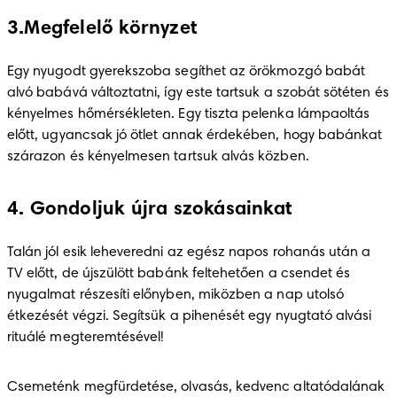
3.Megfelelő környzet
Egy nyugodt gyerekszoba segíthet az örökmozgó babát 
alvó babává változtatni, így este tartsuk a szobát sötéten és 
kényelmes hőmérsékleten. Egy tiszta pelenka lámpaoltás 
előtt, ugyancsak jó ötlet annak érdekében, hogy babánkat 
szárazon és kényelmesen tartsuk alvás közben. 
4. Gondoljuk újra szokásainkat
Talán jól esik leheveredni az egész napos rohanás után a 
TV előtt, de újszülött babánk feltehetően a csendet és 
nyugalmat részesíti előnyben, miközben a nap utolsó 
étkezését végzi. Segítsük a pihenését egy nyugtató alvási 
rituálé megteremtésével!
Csemeténk megfürdetése, olvasás, kedvenc altatódalának 