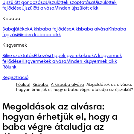
Újszülött gondozása
Újszülöttek szoptatása
Újszülöttek
fejlődése
Újszülött alvása
Minden újszülött cikk
Kisbaba
Babajátékok
A kisbaba fejlődése
A kisbaba alvása
Kisbaba
fogzás
Minden kisbaba cikk
Kisgyermek
Bilire szoktatás
Étkezési tippek gyerekeknek
A kisgyermek
fejlődése
Kisgyermekek alvása
Minden kisgyermek cikk
Rólunk
Regisztráció
Főoldal
Kisbaba
A kisbaba alvása
Megoldások az alvásra:
hogyan érhetjük el, hogy a baba végre átaludja az éjszakát?
Megoldások az alvásra:
hogyan érhetjük el, hogy a
baba végre átaludja az