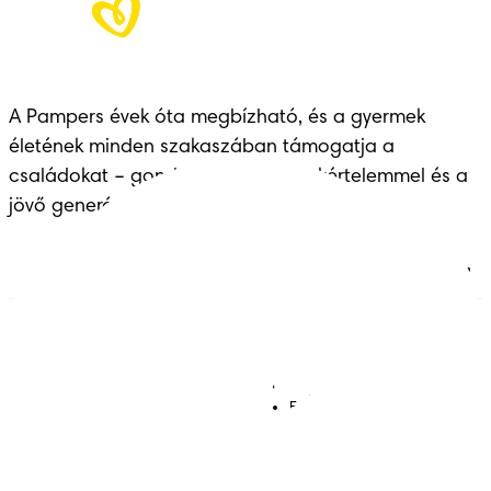
A Pampers évek óta megbízható, és a gyermek 
életének minden szakaszában támogatja a 
családokat – gondoskodással, szakértelemmel és a 
jövő generációinak átadott örökséggel.
Pelenkák
Csatlakozz a Pampers
világához!
Törlőkendők
Kapcsolat
Bugyipelenkák
Felhasználási feltételek
Akadálymentességi
nyilatkozat
Adatvédelmi közlemény