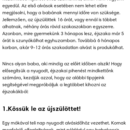
egyedül. Az első alvások esetében nem lehet előre 
megjósolni, hogy a babának mennyi időre van szüksége. 
Jellemzően, az újszülöttek 16 órát, vagy ennál is többet 
alhatnak, néhány órás rövid szakaszokban egyszerre. 
Azonban, mire gyermekünk 3 hónapos lesz, éjszaka már 5 
órát is szunyókálhat egyhuzamban. Továbbá 6 hónapos 
korban, akár 9-12 órás szakadatlan alvást is produkálhat.
Nincs olyan baba, aki mindig az előírt időben alszik! Hogy 
elősegítsük a nyugodt, éjszakai pihenést mindkettőnk 
számára, kezdjük azzal, hogy az alábbi tippjeink 
segítségével megpróbáljuk a legtöbbet kihozni az 
éjszakákból: 
1.Kössük le az újszülöttet!
Egy mókával teli nap nyugodt alvásidőhöz vezethet. Kornak 