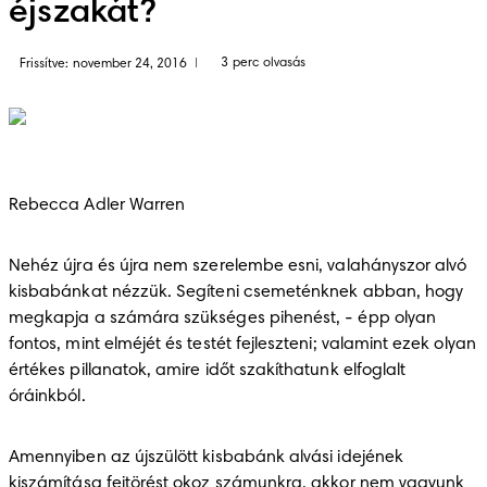
éjszakát?
3 perc olvasás
Frissítve: november 24, 2016
|
Rebecca Adler Warren
Nehéz újra és újra nem szerelembe esni, valahányszor alvó 
kisbabánkat nézzük. Segíteni csemeténknek abban, hogy 
megkapja a számára szükséges pihenést, - épp olyan 
fontos, mint elméjét és testét fejleszteni; valamint ezek olyan 
értékes pillanatok, amire időt szakíthatunk elfoglalt 
óráinkból.
Amennyiben az újszülött kisbabánk alvási idejének 
kiszámítása fejtörést okoz számunkra, akkor nem vagyunk 