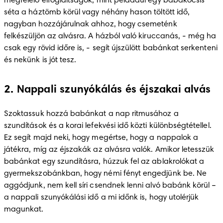
megfelelő elfoglaltságok, mint példádul egy babakocsis 
séta a háztömb körül vagy néhány hason töltött idő, 
nagyban hozzájárulnak ahhoz, hogy csemeténk 
felkészüljön az alvásra. A házból való kiruccanás, - még ha 
csak egy rövid időre is, - segít újszülött babánkat serkenteni 
és nekünk is jót tesz.
2. Nappali szunyókálás és éjszakai alvás
Szoktassuk hozzá babánkat a nap ritmusához a 
szundítások és a korai lefekvési idő közti különbségtétellel. 
Ez segít majd neki, hogy megértse, hogy a nappalok a 
játékra, míg az éjszakák az alvásra valók. Amikor letesszük 
babánkat egy szundításra, húzzuk fel az ablakrolókat a 
gyermekszobánkban, hogy némi fényt engedjünk be. Ne 
aggódjunk, nem kell síri csendnek lenni alvó babánk körül – 
a nappali szunyókálási idő a mi időnk is, hogy utolérjük 
magunkat. 