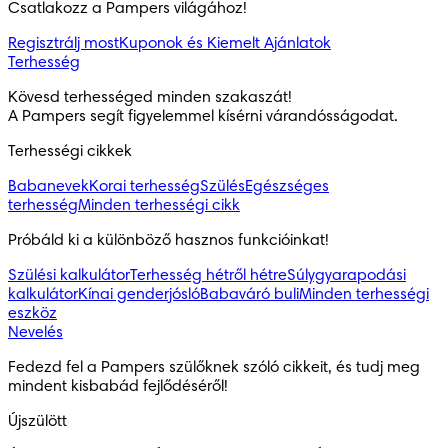
Csatlakozz a Pampers világához!
Regisztrálj most
Kuponok és Kiemelt Ajánlatok
Terhesség
Kövesd terhességed minden szakaszát!

A Pampers segít figyelemmel kísérni várandósságodat.
Terhességi cikkek
Babanevek
Korai terhesség
Szülés
Egészséges
terhesség
Minden terhességi cikk
Próbáld ki a különböző hasznos funkcióinkat!
Szülési kalkulátor
Terhesség hétről hétre
Súlygyarapodási
kalkulátor
Kínai genderjósló
Babaváró buli
Minden terhességi
eszköz
Nevelés
Fedezd fel a Pampers szülőknek szóló cikkeit, és tudj meg 
mindent kisbabád fejlődéséről!
Újszülött