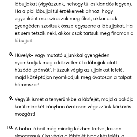
lábujjakat (vigyázzunk, nehogy túl csiklandós legyen). 
Ha a pici lábujjai túl érzékenyek ahhoz, hogy 
egyenként masszírozzuk meg őket, akkor csak 
gyengéden szorítsuk össze egyszerre a lábujjakat. Ha 
ez sem tetszik neki, akkor csak tartsuk meg finoman a 
lábujjait. 
Hüvelyk- vagy mutató ujjunkkal gyengéden 
nyomkodjuk meg a közvetlenül a lábujjak alatt 
húzódó „párnát”. Húzzuk végig az ujjainkat lefelé, 
majd középtájon nyomkodjuk meg óvatosan a talpat 
háromszor! 
Vegyük ismét a tenyerünkbe a lábfejét, majd a bokája 
körül mindkét irányban óvatosan végezzünk körkörös 
mozgást!
A baba lábait még mindig kézben tartva, lassan 
simogassuk újra végig a lábfejét (vagy kézfejét), a 