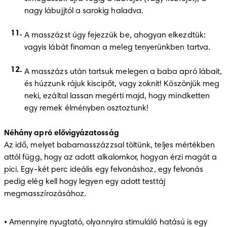
nagy lábujjtól a sarokig haladva. 
A masszázst úgy fejezzük be, ahogyan elkezdtük: 
vagyis lábát finoman a meleg tenyerünkben tartva.
A masszázs után tartsuk melegen a baba apró lábait, 
és húzzunk rájuk kiscipőt, vagy zoknit! Köszönjük meg 
neki, ezáltal lassan megérti majd, hogy mindketten 
egy remek élményben osztoztunk! 
Néhány apró elővigyázatosság
Az idő, melyet babamasszázzsal töltünk, teljes mértékben 
attól függ, hogy az adott alkalomkor, hogyan érzi magát a 
pici. Egy-két perc ideális egy felvonáshoz, egy felvonás 
pedig elég kell hogy legyen egy adott testtáj 
megmasszírozásához. 
• Amennyire nyugtató, olyannyira stimuláló hatású is egy 