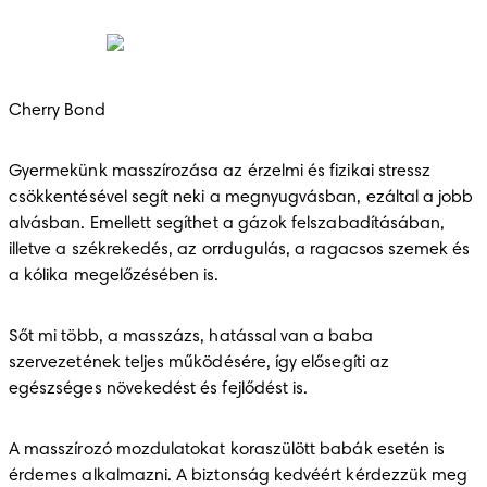
Cherry Bond
Gyermekünk masszírozása az érzelmi és fizikai stressz 
csökkentésével segít neki a megnyugvásban, ezáltal a jobb 
alvásban. Emellett segíthet a gázok felszabadításában, 
illetve a székrekedés, az orrdugulás, a ragacsos szemek és 
a kólika megelőzésében is.
Sőt mi több, a masszázs, hatással van a baba 
szervezetének teljes működésére, így elősegíti az 
egészséges növekedést és fejlődést is.
A masszírozó mozdulatokat koraszülött babák esetén is 
érdemes alkalmazni. A biztonság kedvéért kérdezzük meg 