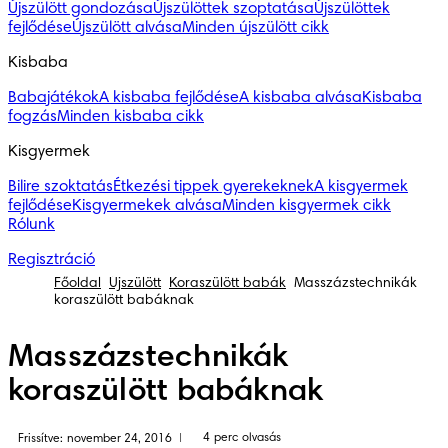
Újszülött gondozása
Újszülöttek szoptatása
Újszülöttek
fejlődése
Újszülött alvása
Minden újszülött cikk
Kisbaba
Babajátékok
A kisbaba fejlődése
A kisbaba alvása
Kisbaba
fogzás
Minden kisbaba cikk
Kisgyermek
Bilire szoktatás
Étkezési tippek gyerekeknek
A kisgyermek
fejlődése
Kisgyermekek alvása
Minden kisgyermek cikk
Rólunk
Regisztráció
Főoldal
Újszülött
Koraszülött babák
Masszázstechnikák
koraszülött babáknak
Masszázstechnikák
koraszülött babáknak
4 perc olvasás
Frissítve: november 24, 2016
|