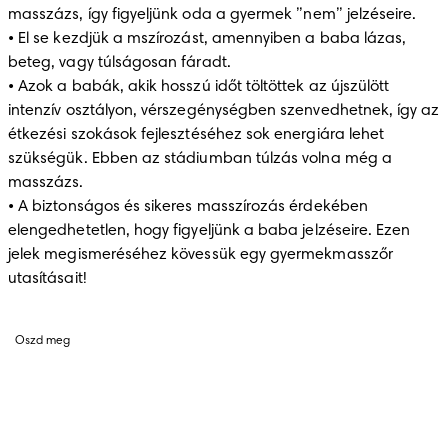
masszázs, így figyeljünk oda a gyermek ’’nem’’ jelzéseire. 

• El se kezdjük a mszírozást, amennyiben a baba lázas, 
beteg, vagy túlságosan fáradt.

• Azok a babák, akik hosszú időt töltöttek az újszülött 
intenzív osztályon, vérszegénységben szenvedhetnek, így az 
étkezési szokások fejlesztéséhez sok energiára lehet 
szükségük. Ebben az stádiumban túlzás volna még a 
masszázs. 

• A biztonságos és sikeres masszírozás érdekében 
elengedhetetlen, hogy figyeljünk a baba jelzéseire. Ezen 
jelek megismeréséhez kövessük egy gyermekmasszőr 
utasításait!
Oszd meg