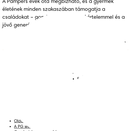
A Pampers évek óta megbízható, és a gyermek 
életének minden szakaszában támogatja a 
családokat – gondoskodással, szakértelemmel és a 
jövő generációinak átadott örökséggel.
Pelenkák
Csatlakozz a Pampers
világához!
Törlőkendők
Kapcsolat
Bugyipelenkák
Felhasználási feltételek
Akadálymentességi
nyilatkozat
Adatvédelmi közlemény
Adataim
Oldaltérkép
A PG weboldala