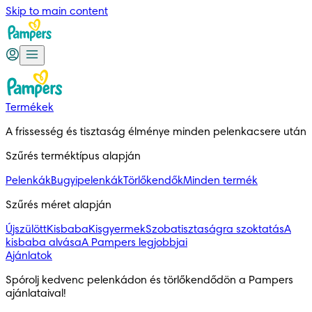
Skip to main content
Termékek
A frissesség és tisztaság élménye minden pelenkacsere után
Szűrés terméktípus alapján
Pelenkák
Bugyipelenkák
Törlőkendők
Minden termék
Szűrés méret alapján
Újszülött
Kisbaba
Kisgyermek
Szobatisztaságra szoktatás
A
kisbaba alvása
A Pampers legjobbjai
Ajánlatok
Spórolj kedvenc pelenkádon és törlőkendődön a Pampers 
ajánlataival!