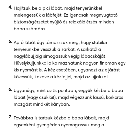
Hajlítsuk be a pici lábát, majd tenyerünkkel 
melengessük a lábfejét! Ez igencsak megnyugtató, 
biztonságérzetet nyújtó és relaxáló érzés minden 
baba számára.
Apró lábát úgy támasszuk meg, hogy stabilan 
tenyerünkbe vesszük a sarkát. A sarkától a 
nagylábujjáig simogassuk végig lábacskáját. 
Hüvelykujjunkkal alkalmazhatunk nagyon finoman egy 
kis nyomást is. A kéz esetében, ugyanezt az eljárást 
kövessük, kezdve a kézfejjel, majd az ujjakkal.
Ugyanúgy, mint az 5. pontban, vegyük kézbe a baba 
lábait (vagy csuklóit), majd végezzünk lassú, körkörös 
mozgást mindkét irányban.
Továbbra is tartsuk kézbe a baba lábait, majd 
egyenként gyengéden nyomogassuk meg a 