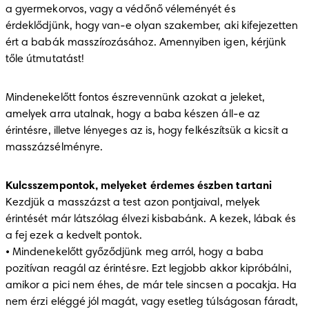
a gyermekorvos, vagy a védőnő véleményét és 
érdeklődjünk, hogy van-e olyan szakember, aki kifejezetten 
ért a babák masszírozásához. Amennyiben igen, kérjünk 
tőle útmutatást!
Mindenekelőtt fontos észrevennünk azokat a jeleket, 
amelyek arra utalnak, hogy a baba készen áll-e az 
érintésre, illetve lényeges az is, hogy felkészítsük a kicsit a 
masszázsélményre.
Kulcsszempontok, melyeket érdemes észben tartani
Kezdjük a masszázst a test azon pontjaival, melyek 
érintését már látszólag élvezi kisbabánk. A kezek, lábak és 
a fej ezek a kedvelt pontok.

• Mindenekelőtt győződjünk meg arról, hogy a baba 
pozitívan reagál az érintésre. Ezt legjobb akkor kipróbálni, 
amikor a pici nem éhes, de már tele sincsen a pocakja. Ha 
nem érzi eléggé jól magát, vagy esetleg túlságosan fáradt, 