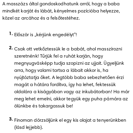
A masszázs által gondoskodhatunk arról, hogy a baba 
mindkét karját és lábát, kényelmes pozícióba helyezze, 
közel az arcához és a felsőtestéhez. 
Először is „kérjünk engedélyt”!
Csak ott vetkőztessük le a babát, ahol masszírozni 
szeretnénk! Tűrjük fel a ruhát karján, hogy 
megnyugvásképp tudja szopizni az ujjait. Ügyeljünk 
arra, hogy valami tartsa a lábait akkor is, ha 
nyújtóztatja őket. A legtöbb baba sebezhetően érzi 
magát a hátára fordítva, így ha lehet, fektessük 
oldalára a kiságyában vagy az inkubátorban! Ha már 
meg lehet emelni, akkor tegyük egy puha párnára az 
ölünkbe és takargassuk be!
Finoman dörzsöljünk el egy kis olajat a tenyerünkben 
(lásd lejjebb). 