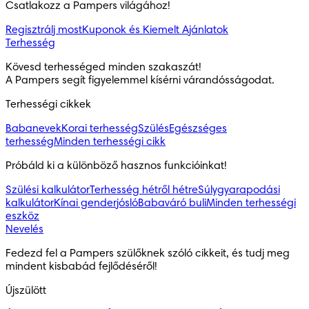
Csatlakozz a Pampers világához!
Regisztrálj most
Kuponok és Kiemelt Ajánlatok
Terhesség
Kövesd terhességed minden szakaszát!

A Pampers segít figyelemmel kísérni várandósságodat.
Terhességi cikkek
Babanevek
Korai terhesség
Szülés
Egészséges
terhesség
Minden terhességi cikk
Próbáld ki a különböző hasznos funkcióinkat!
Szülési kalkulátor
Terhesség hétről hétre
Súlygyarapodási
kalkulátor
Kínai genderjósló
Babaváró buli
Minden terhességi
eszköz
Nevelés
Fedezd fel a Pampers szülőknek szóló cikkeit, és tudj meg 
mindent kisbabád fejlődéséről!
Újszülött