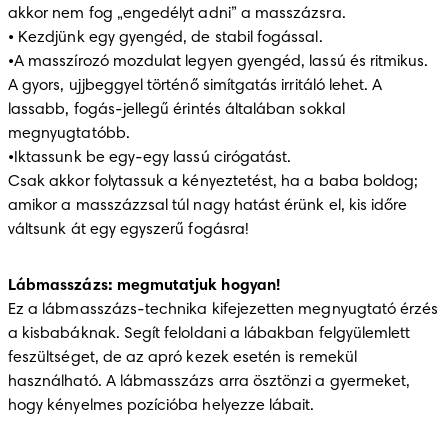
akkor nem fog „engedélyt adni” a masszázsra.

• Kezdjünk egy gyengéd, de stabil fogással. 

•A masszírozó mozdulat legyen gyengéd, lassú és ritmikus. 
A gyors, ujjbeggyel történő simítgatás irritáló lehet. A 
lassabb, fogás-jellegű érintés általában sokkal 
megnyugtatóbb.

•Iktassunk be egy-egy lassú cirógatást.

Csak akkor folytassuk a kényeztetést, ha a baba boldog; 
amikor a masszázzsal túl nagy hatást érünk el, kis időre 
váltsunk át egy egyszerű fogásra!
Lábmasszázs: megmutatjuk hogyan!
Ez a lábmasszázs-technika kifejezetten megnyugtató érzés 
a kisbabáknak. Segít feloldani a lábakban felgyülemlett 
feszültséget, de az apró kezek esetén is remekül 
használható. A lábmasszázs arra ösztönzi a gyermeket, 
hogy kényelmes pozícióba helyezze lábait. 