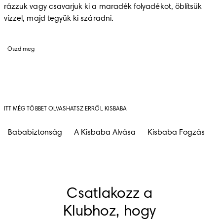
rázzuk vagy csavarjuk ki a maradék folyadékot, öblítsük 
vízzel, majd tegyük ki száradni. 
Oszd meg
ITT MÉG TÖBBET OLVASHATSZ ERRŐL KISBABA
Bababiztonság
A Kisbaba Alvása
Kisbaba Fogzás
B
Csatlakozz a 
Klubhoz, hogy 