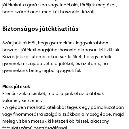
játékokat a garázsba vagy fedél alá, töröljük meg őket, 
hadd száradjanak meg két használat között. 
Biztonságos játéktisztítás
Szánjunk rá időt, hogy gyermekünk leggyakrabban 
használt játékait nagyjából havonta alaposan letisztítsuk. 
Közös játszás után is takarítsuk le őket, ha egy másik 
gyermek a szájába vette a játékot, és azután is, ha 
gyermekünk betegségből gyógyult fel. 
Plüss játékok
Ellenőrizzük a címkét, majd járjunk el az alábbiak 
valamelyike szerint: 

• A gépben mosható játékokat tegyük egy párnahuzatban 
vagy finommosásra szolgáló zsákban a mosógépbe, majd 
meleg vízben mossuk ki kétszeri öblítéssel, alacsony 
fordulatszámú centrifugálással. 
