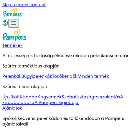
Skip to main content
Termékek
A frissesség és tisztaság élménye minden pelenkacsere után
Szűrés terméktípus alapján
Pelenkák
Bugyipelenkák
Törlőkendők
Minden termék
Szűrés méret alapján
Újszülött
Kisbaba
Kisgyermek
Szobatisztaságra szoktatás
A
kisbaba alvása
A Pampers legjobbjai
Ajánlatok
Spórolj kedvenc pelenkádon és törlőkendődön a Pampers 
ajánlataival!