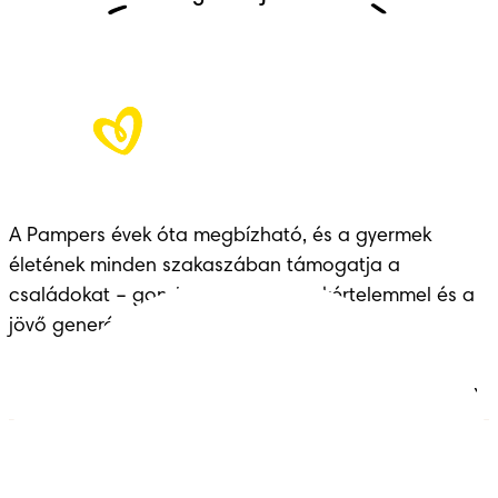
A Pampers évek óta megbízható, és a gyermek 
életének minden szakaszában támogatja a 
családokat – gondoskodással, szakértelemmel és a 
jövő generációinak átadott örökséggel.
Pelenkák
Csatlakozz a Pampers
világához!
Törlőkendők