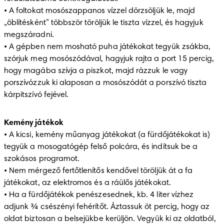
• A foltokat mosószappanos vízzel dörzsöljük le, majd 
„öblítésként” többször töröljük le tiszta vízzel, és hagyjuk 
megszáradni. 

• A gépben nem mosható puha játékokat tegyük zsákba, 
szórjuk meg mosószódával, hagyjuk rajta a port 15 percig, 
hogy magába szívja a piszkot, majd rázzuk le vagy 
porszívózzuk ki alaposan a mosószódát a porszívó tiszta 
kárpitszívó fejével. 
Kemény játékok
• A kicsi, kemény műanyag játékokat (a fürdőjátékokat is) 
tegyük a mosogatógép felső polcára, és indítsuk be a 
szokásos programot. 

• Nem mérgező fertőtlenítős kendővel töröljük át a fa 
játékokat, az elektromos és a ráülős játékokat. 

• Ha a fürdőjátékok penészesednek, kb. 4 liter vízhez 
adjunk ¾ csészényi fehérítőt. Áztassuk öt percig, hogy az 
oldat biztosan a belsejükbe kerüljön. Vegyük ki az oldatból, 