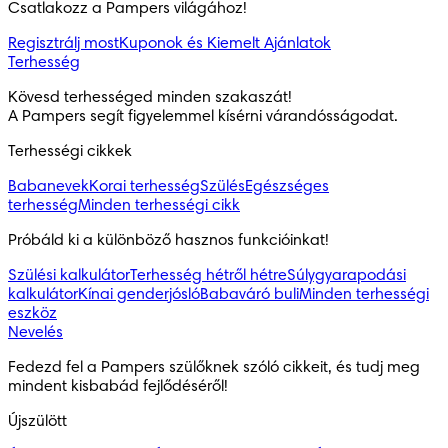
Csatlakozz a Pampers világához!
Regisztrálj most
Kuponok és Kiemelt Ajánlatok
Terhesség
Kövesd terhességed minden szakaszát!

A Pampers segít figyelemmel kísérni várandósságodat.
Terhességi cikkek
Babanevek
Korai terhesség
Szülés
Egészséges
terhesség
Minden terhességi cikk
Próbáld ki a különböző hasznos funkcióinkat!
Szülési kalkulátor
Terhesség hétről hétre
Súlygyarapodási
kalkulátor
Kínai genderjósló
Babaváró buli
Minden terhességi
eszköz
Nevelés
Fedezd fel a Pampers szülőknek szóló cikkeit, és tudj meg 
mindent kisbabád fejlődéséről!
Újszülött