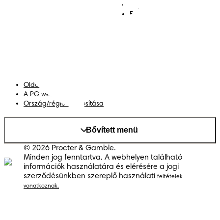
Kapcsolat
Bugyipelenkák
Felhasználási feltételek
Akadálymentességi
nyilatkozat
Adatvédelmi közlemény
Adataim
Oldaltérkép
A PG weboldala
Ország/régió módosítása
Bővített menü
© 2026 Procter & Gamble.
Minden jog fenntartva. A webhelyen található
információk használatára és elérésére a jogi
szerződésünkben szereplő használati
feltételek
vonatkoznak.