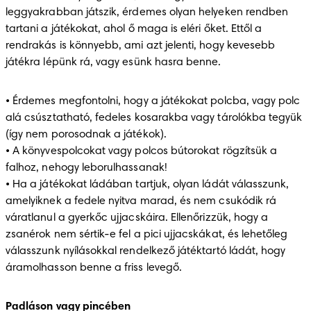
leggyakrabban játszik, érdemes olyan helyeken rendben 
tartani a játékokat, ahol ő maga is eléri őket. Ettől a 
rendrakás is könnyebb, ami azt jelenti, hogy kevesebb 
játékra lépünk rá, vagy esünk hasra benne. 
• Érdemes megfontolni, hogy a játékokat polcba, vagy polc 
alá csúsztatható, fedeles kosarakba vagy tárolókba tegyük 
(így nem porosodnak a játékok). 

• A könyvespolcokat vagy polcos bútorokat rögzítsük a 
falhoz, nehogy leborulhassanak! 

• Ha a játékokat ládában tartjuk, olyan ládát válasszunk, 
amelyiknek a fedele nyitva marad, és nem csukódik rá 
váratlanul a gyerkőc ujjacskáira. Ellenőrizzük, hogy a 
zsanérok nem sértik-e fel a pici ujjacskákat, és lehetőleg 
válasszunk nyílásokkal rendelkező játéktartó ládát, hogy 
áramolhasson benne a friss levegő. 
Padláson vagy pincében