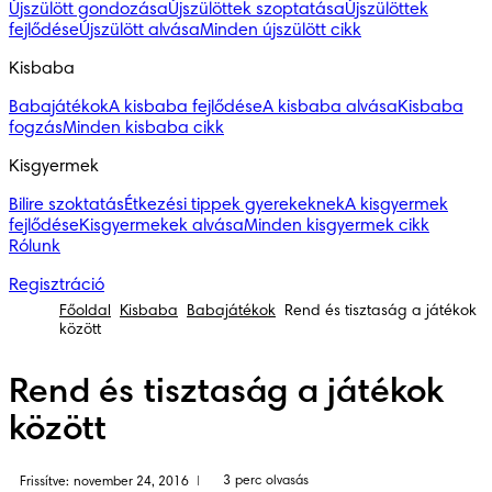
Újszülött gondozása
Újszülöttek szoptatása
Újszülöttek
fejlődése
Újszülött alvása
Minden újszülött cikk
Kisbaba
Babajátékok
A kisbaba fejlődése
A kisbaba alvása
Kisbaba
fogzás
Minden kisbaba cikk
Kisgyermek
Bilire szoktatás
Étkezési tippek gyerekeknek
A kisgyermek
fejlődése
Kisgyermekek alvása
Minden kisgyermek cikk
Rólunk
Regisztráció
Főoldal
Kisbaba
Babajátékok
Rend és tisztaság a játékok
között
Rend és tisztaság a játékok
között
3 perc olvasás
Frissítve: november 24, 2016
|