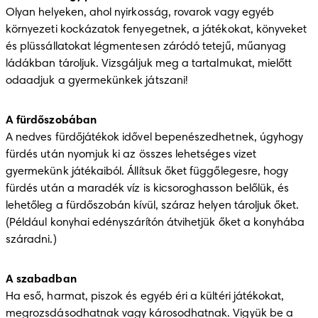
Olyan helyeken, ahol nyirkosság, rovarok vagy egyéb 
környezeti kockázatok fenyegetnek, a játékokat, könyveket 
és plüssállatokat légmentesen záródó tetejű, műanyag 
ládákban tároljuk. Vizsgáljuk meg a tartalmukat, mielőtt 
odaadjuk a gyermekünkek játszani!
A fürdőszobában
A nedves fürdőjátékok idővel bepenészedhetnek, úgyhogy 
fürdés után nyomjuk ki az összes lehetséges vizet 
gyermekünk játékaiból. Állítsuk őket függőlegesre, hogy 
fürdés után a maradék víz is kicsoroghasson belőlük, és 
lehetőleg a fürdőszobán kívül, száraz helyen tároljuk őket. 
(Például konyhai edényszárítón átvihetjük őket a konyhába 
száradni.) 
A szabadban
Ha eső, harmat, piszok és egyéb éri a kültéri játékokat, 
megrozsdásodhatnak vagy károsodhatnak. Vigyük be a 