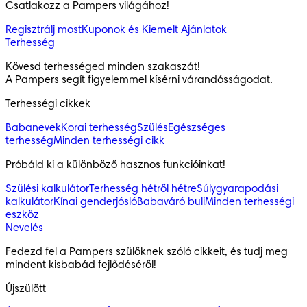
Csatlakozz a Pampers világához!
Regisztrálj most
Kuponok és Kiemelt Ajánlatok
Terhesség
Kövesd terhességed minden szakaszát!

A Pampers segít figyelemmel kísérni várandósságodat.
Terhességi cikkek
Babanevek
Korai terhesség
Szülés
Egészséges
terhesség
Minden terhességi cikk
Próbáld ki a különböző hasznos funkcióinkat!
Szülési kalkulátor
Terhesség hétről hétre
Súlygyarapodási
kalkulátor
Kínai genderjósló
Babaváró buli
Minden terhességi
eszköz
Nevelés
Fedezd fel a Pampers szülőknek szóló cikkeit, és tudj meg 
mindent kisbabád fejlődéséről!
Újszülött