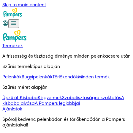
Skip to main content
Termékek
A frissesség és tisztaság élménye minden pelenkacsere után
Szűrés terméktípus alapján
Pelenkák
Bugyipelenkák
Törlőkendők
Minden termék
Szűrés méret alapján
Újszülött
Kisbaba
Kisgyermek
Szobatisztaságra szoktatás
A
kisbaba alvása
A Pampers legjobbjai
Ajánlatok
Spórolj kedvenc pelenkádon és törlőkendődön a Pampers 
ajánlataival!