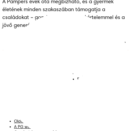
A Pampers évek óta megbízható, és a gyermek 
életének minden szakaszában támogatja a 
családokat – gondoskodással, szakértelemmel és a 
jövő generációinak átadott örökséggel.
Pelenkák
Csatlakozz a Pampers
világához!
Törlőkendők
Kapcsolat
Bugyipelenkák
Felhasználási feltételek
Akadálymentességi
nyilatkozat
Adatvédelmi közlemény
Adataim
Oldaltérkép
A PG weboldala