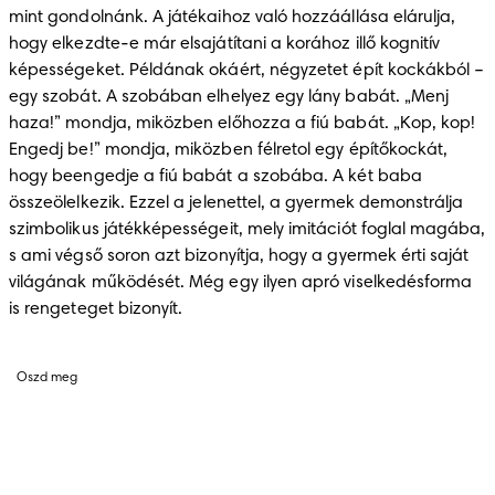
mint gondolnánk. A játékaihoz való hozzáállása elárulja, 
hogy elkezdte-e már elsajátítani a korához illő kognitív 
képességeket. Példának okáért, négyzetet épít kockákból – 
egy szobát. A szobában elhelyez egy lány babát. „Menj 
haza!” mondja, miközben előhozza a fiú babát. „Kop, kop! 
Engedj be!” mondja, miközben félretol egy építőkockát, 
hogy beengedje a fiú babát a szobába. A két baba 
összeölelkezik. Ezzel a jelenettel, a gyermek demonstrálja 
szimbolikus játékképességeit, mely imitációt foglal magába, 
s ami végső soron azt bizonyítja, hogy a gyermek érti saját 
világának működését. Még egy ilyen apró viselkedésforma 
is rengeteget bizonyít.
Oszd meg