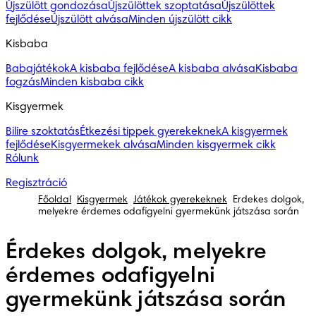
Újszülött gondozása
Újszülöttek szoptatása
Újszülöttek
fejlődése
Újszülött alvása
Minden újszülött cikk
Kisbaba
Babajátékok
A kisbaba fejlődése
A kisbaba alvása
Kisbaba
fogzás
Minden kisbaba cikk
Kisgyermek
Bilire szoktatás
Étkezési tippek gyerekeknek
A kisgyermek
fejlődése
Kisgyermekek alvása
Minden kisgyermek cikk
Rólunk
Regisztráció
Főoldal
Kisgyermek
Játékok gyerekeknek
Érdekes dolgok,
melyekre érdemes odafigyelni gyermekünk játszása során
Érdekes dolgok, melyekre
érdemes odafigyelni
gyermekünk játszása során