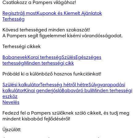
Csatlakozz a Pampers világához!
Regisztrálj most
Kuponok és Kiemelt Ajánlatok
Terhesség
Kövesd terhességed minden szakaszát!

A Pampers segít figyelemmel kísérni várandósságodat.
Terhességi cikkek
Babanevek
Korai terhesség
Szülés
Egészséges
terhesség
Minden terhességi cikk
Próbáld ki a különböző hasznos funkcióinkat!
Szülési kalkulátor
Terhesség hétről hétre
Súlygyarapodási
kalkulátor
Kínai genderjósló
Babaváró buli
Minden terhességi
eszköz
Nevelés
Fedezd fel a Pampers szülőknek szóló cikkeit, és tudj meg 
mindent kisbabád fejlődéséről!
Újszülött