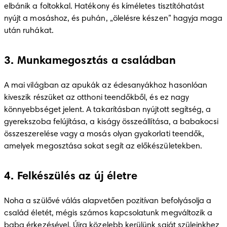
elbánik a foltokkal. Hatékony és kíméletes tisztítóhatást 
nyújt a mosáshoz, és puhán, „ölelésre készen” hagyja maga 
után ruhákat.
3. Munkamegosztás a családban
A mai világban az apukák az édesanyákhoz hasonlóan 
kiveszik részüket az otthoni teendőkből, és ez nagy 
könnyebbséget jelent. A takarításban nyújtott segítség, a 
gyerekszoba felújítása, a kiságy összeállítása, a babakocsi 
összeszerelése vagy a mosás olyan gyakorlati teendők, 
amelyek megosztása sokat segít az előkészületekben.
4. Felkészülés az új életre
Noha a szülővé válás alapvetően pozitívan befolyásolja a 
család életét, mégis számos kapcsolatunk megváltozik a 
baba érkezésével. Újra közelebb kerülünk saját szüleinkhez 