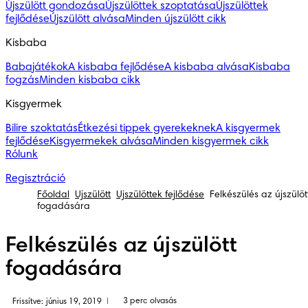
Újszülött gondozása
Újszülöttek szoptatása
Újszülöttek
fejlődése
Újszülött alvása
Minden újszülött cikk
Kisbaba
Babajátékok
A kisbaba fejlődése
A kisbaba alvása
Kisbaba
fogzás
Minden kisbaba cikk
Kisgyermek
Bilire szoktatás
Étkezési tippek gyerekeknek
A kisgyermek
fejlődése
Kisgyermekek alvása
Minden kisgyermek cikk
Rólunk
Regisztráció
Főoldal
Újszülött
Újszülöttek fejlődése
Felkészülés az újszülöt
fogadására
Felkészülés az újszülött
fogadására
3 perc olvasás
Frissítve: június 19, 2019
|