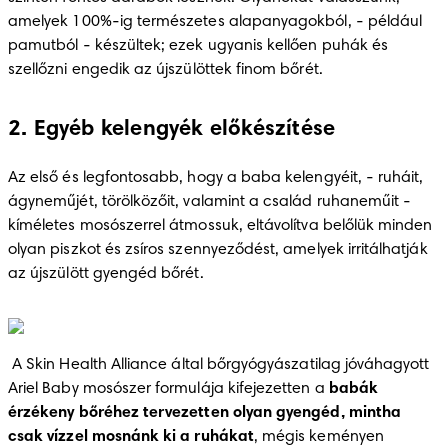
amelyek 100%-ig természetes alapanyagokból, - például 
pamutból - készültek; ezek ugyanis kellően puhák és 
szellőzni engedik az újszülöttek finom bőrét.
2. Egyéb kelengyék előkészítése
Az első és legfontosabb, hogy a baba kelengyéit, - ruháit, 
ágyneműjét, törölközőit, valamint a család ruhaneműit -
kíméletes mosószerrel átmossuk, eltávolítva belőlük minden 
olyan piszkot és zsíros szennyeződést, amelyek irritálhatják 
az újszülött gyengéd bőrét.
 A Skin Health Alliance által bőrgyógyászatilag jóváhagyott 
Ariel Baby mosószer formulája kifejezetten a 
babák 
érzékeny bőréhez tervezetten olyan gyengéd, mintha 
csak vízzel mosnánk ki a ruhákat
, mégis keményen 