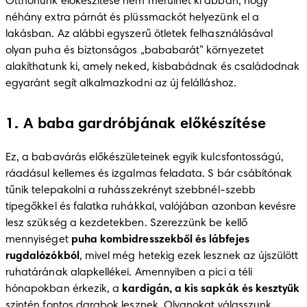
Otthonunk előkészítése nem merülhet ki abban, hogy 
néhány extra párnát és plüssmackót helyezünk el a 
lakásban. Az alábbi egyszerű ötletek felhasználásával 
olyan puha és biztonságos „bababarát” környezetet 
alakíthatunk ki, amely neked, kisbabádnak és családodnak 
egyaránt segít alkalmazkodni az új felálláshoz.
1. A baba gardróbjának előkészítése
Ez, a babavárás előkészületeinek egyik kulcsfontosságú, 
ráadásul kellemes és izgalmas feladata. S bár csábítónak 
tűnik telepakolni a ruhásszekrényt szebbnél-szebb 
tipegőkkel és falatka ruhákkal, valójában azonban kevésre 
lesz szükség a kezdetekben. Szerezzünk be kellő 
mennyiséget 
puha kombidresszekből és lábfejes 
rugdalózókból
, mivel még hetekig ezek lesznek az újszülött 
ruhatárának alapkellékei. Amennyiben a pici a téli 
hónapokban érkezik, a 
kardigán, a kis sapkák és kesztyűk
szintén fontos darabok lesznek. Olyanokat válasszunk, 