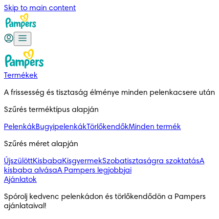
Skip to main content
Termékek
A frissesség és tisztaság élménye minden pelenkacsere után
Szűrés terméktípus alapján
Pelenkák
Bugyipelenkák
Törlőkendők
Minden termék
Szűrés méret alapján
Újszülött
Kisbaba
Kisgyermek
Szobatisztaságra szoktatás
A
kisbaba alvása
A Pampers legjobbjai
Ajánlatok
Spórolj kedvenc pelenkádon és törlőkendődön a Pampers 
ajánlataival!