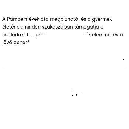
A Pampers évek óta megbízható, és a gyermek 
életének minden szakaszában támogatja a 
családokat – gondoskodással, szakértelemmel és a 
jövő generációinak átadott örökséggel.
Pelenkák
Csatlakozz a Pampers
világához!
Törlőkendők
Kapcsolat
Bugyipelenkák
Felhasználási feltételek
Akadálymentességi
nyilatkozat
Adatvédelmi közlemény
Adataim