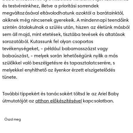
és testvéreinkhez, illetve a prioritási sorrendek 
megváltozásával eltávolodhatunk azoktól a barátainktól, 
akiknek még nincsenek gyerekeik. A mindennapi teendőink 
szintén átalakulnak a szülés után, hiszen az életünk másból 
sem áll majd, mint etetések, tisztába tevések és altatások 
sorozatából. Kutassunk fel olyan csoportos 
tevékenységeket, - például babamasszázst vagy 
babaúszást, - melyek során lehetőségünk nyílik a más 
szülőkkel való beszélgetésre és tapasztalatcserére, s 
melyekkel enyhíthető az ilyenkor érzett elszigetelődés 
tünete.
További tippekért és tanácsokért töltsd le az Ariel Baby 
útmutatóját az 
otthon előkészítésével
Oszd meg