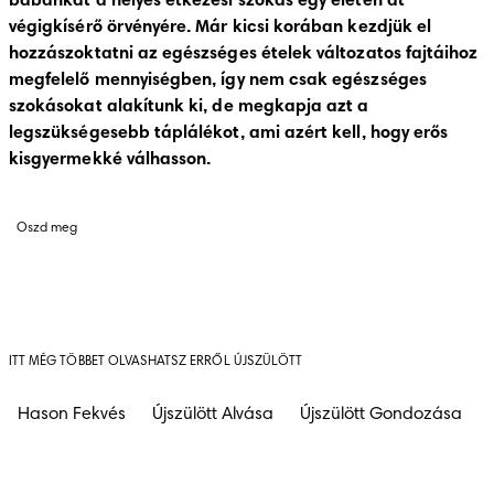
babánkat a helyes étkezési szokás egy életen át 
végigkísérő örvényére. Már kicsi korában kezdjük el 
hozzászoktatni az egészséges ételek változatos fajtáihoz 
megfelelő mennyiségben, így nem csak egészséges 
szokásokat alakítunk ki, de megkapja azt a 
legszükségesebb táplálékot, ami azért kell, hogy erős 
kisgyermekké válhasson. 
Oszd meg
ITT MÉG TÖBBET OLVASHATSZ ERRŐL ÚJSZÜLÖTT
Hason Fekvés
Újszülött Alvása
Újszülött Gondozása