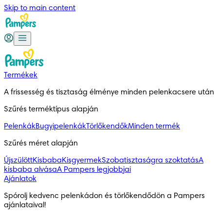
Skip to main content
Termékek
A frissesség és tisztaság élménye minden pelenkacsere után
Szűrés terméktípus alapján
Pelenkák
Bugyipelenkák
Törlőkendők
Minden termék
Szűrés méret alapján
Újszülött
Kisbaba
Kisgyermek
Szobatisztaságra szoktatás
A
kisbaba alvása
A Pampers legjobbjai
Ajánlatok
Spórolj kedvenc pelenkádon és törlőkendődön a Pampers 
ajánlataival!