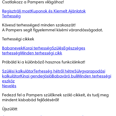
Csatlakozz a Pampers világához!
Regisztrálj most
Kuponok és Kiemelt Ajánlatok
Terhesség
Kövesd terhességed minden szakaszát!

A Pampers segít figyelemmel kísérni várandósságodat.
Terhességi cikkek
Babanevek
Korai terhesség
Szülés
Egészséges
terhesség
Minden terhességi cikk
Próbáld ki a különböző hasznos funkcióinkat!
Szülési kalkulátor
Terhesség hétről hétre
Súlygyarapodási
kalkulátor
Kínai genderjósló
Babaváró buli
Minden terhességi
eszköz
Nevelés
Fedezd fel a Pampers szülőknek szóló cikkeit, és tudj meg 
mindent kisbabád fejlődéséről!
Újszülött