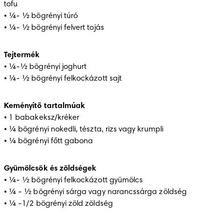
tofu

• ¼- ½ bögrényi túró

• ¼- ½ bögrényi felvert tojás
Tejtermék
• ¼-½ bögrényi joghurt

• ¼- ½ bögrényi felkockázott sajt 
Keményítő tartalmúak
• 1 babakeksz/kréker

• ¼ bögrényi nokedli, tészta, rizs vagy krumpli

• ¼ bögrényi főtt gabona
Gyümölcsök és zöldségek
• ¼- ½ bögrényi felkockázott gyümölcs

• ¼ - ½ bögrényi sárga vagy narancssárga zöldség

• ¼ -1/2 bögrényi zöld zöldség 