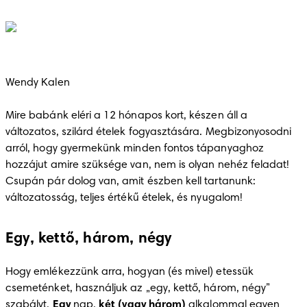
Wendy Kalen

Mire babánk eléri a 12 hónapos kort, készen áll a 
változatos, szilárd ételek fogyasztására. Megbizonyosodni 
arról, hogy gyermekünk minden fontos tápanyaghoz 
hozzájut amire szüksége van, nem is olyan nehéz feladat! 
Csupán pár dolog van, amit észben kell tartanunk: 
változatosság, teljes értékű ételek, és nyugalom! 
Egy, kettő, három, négy
Hogy emlékezzünk arra, hogyan (és mivel) etessük 
csemeténket, használjuk az „egy, kettő, három, négy” 
szabályt. 
Egy
 nap, 
két (vagy három)
 alkalommal egyen 