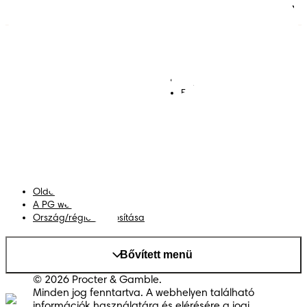
Pelenkák
Csatlakozz a Pampers
világához!
Törlőkendők
Kapcsolat
Bugyipelenkák
Felhasználási feltételek
Akadálymentességi
nyilatkozat
Adatvédelmi közlemény
Adataim
Oldaltérkép
A PG weboldala
Ország/régió módosítása
Bővített menü
© 2026 Procter & Gamble.
Minden jog fenntartva. A webhelyen található
információk használatára és elérésére a jogi