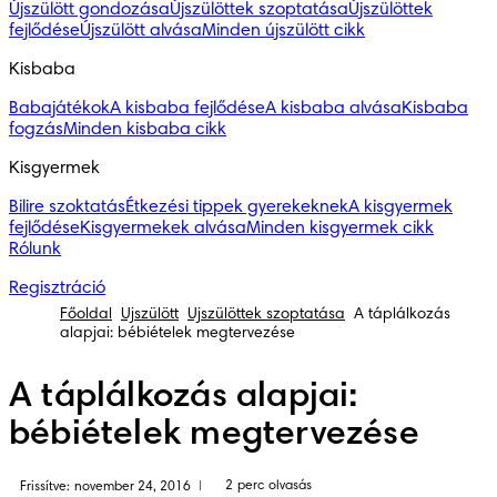
Újszülött gondozása
Újszülöttek szoptatása
Újszülöttek
fejlődése
Újszülött alvása
Minden újszülött cikk
Kisbaba
Babajátékok
A kisbaba fejlődése
A kisbaba alvása
Kisbaba
fogzás
Minden kisbaba cikk
Kisgyermek
Bilire szoktatás
Étkezési tippek gyerekeknek
A kisgyermek
fejlődése
Kisgyermekek alvása
Minden kisgyermek cikk
Rólunk
Regisztráció
Főoldal
Újszülött
Újszülöttek szoptatása
A táplálkozás
alapjai: bébiételek megtervezése
A táplálkozás alapjai:
bébiételek megtervezése
2 perc olvasás
Frissítve: november 24, 2016
|