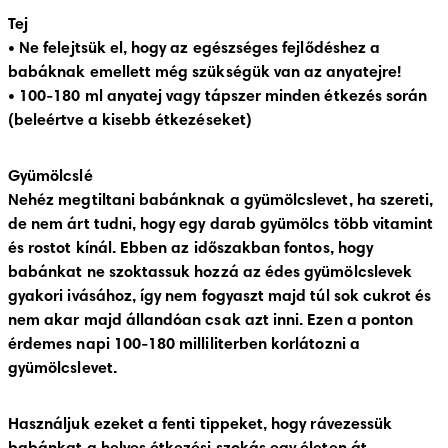
Tej
• Ne felejtsük el, hogy az egészséges fejlődéshez a 
babáknak emellett még szükségük van az anyatejre!

• 100-180 ml anyatej vagy tápszer minden étkezés során 
(beleértve a kisebb étkezéseket) 
Gyümölcslé
Nehéz megtiltani babánknak a gyümölcslevet, ha szereti, 
de nem árt tudni, hogy egy darab gyümölcs több vitamint 
és rostot kínál. Ebben az időszakban fontos, hogy 
babánkat ne szoktassuk hozzá az édes gyümölcslevek 
gyakori ivásához, így nem fogyaszt majd túl sok cukrot és 
nem akar majd állandóan csak azt inni. Ezen a ponton 
érdemes napi 100-180 milliliterben korlátozni a 
gyümölcslevet.
Használjuk ezeket a fenti tippeket, hogy rávezessük 