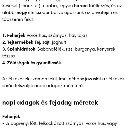
keveset (snack-et) a baba, legyen 
három
 főétkezés, és az 
alábbi 
négy
 ételcsoportból válogassunk az anyatejen és 
tápszeren felül!
1. Fehérjék
2. Tejtermékek
3. Szénhidrátok
 Gabonafélék, rizs, burgonya, kenyerek, 
4. Zöldségek és gyümölcsök
Az étkezések számán felül, íme, néhány javaslat az étkezés 
során felszolgálandó adagok méretéről. 
napi adagok és fejadag méretek
Fehérjék
• ¼ bögrényi főtt, felkockázott szárnyas, vörös hús, vagy 