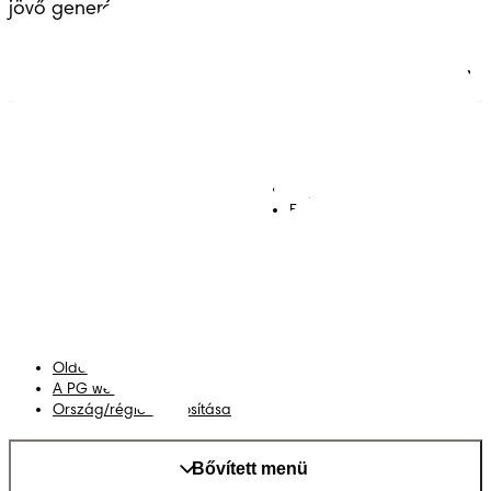
jövő generációinak átadott örökséggel.
Pelenkák
Csatlakozz a Pampers
világához!
Törlőkendők
Kapcsolat
Bugyipelenkák
Felhasználási feltételek
Akadálymentességi
nyilatkozat
Adatvédelmi közlemény
Adataim
Oldaltérkép
A PG weboldala
Ország/régió módosítása
Bővített menü