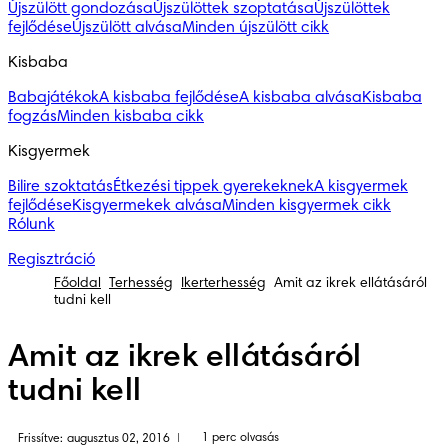
Újszülött gondozása
Újszülöttek szoptatása
Újszülöttek
fejlődése
Újszülött alvása
Minden újszülött cikk
Kisbaba
Babajátékok
A kisbaba fejlődése
A kisbaba alvása
Kisbaba
fogzás
Minden kisbaba cikk
Kisgyermek
Bilire szoktatás
Étkezési tippek gyerekeknek
A kisgyermek
fejlődése
Kisgyermekek alvása
Minden kisgyermek cikk
Rólunk
Regisztráció
Főoldal
Terhesség
Ikerterhesség
Amit az ikrek ellátásáról
tudni kell
Amit az ikrek ellátásáról
tudni kell
1 perc olvasás
Frissítve: augusztus 02, 2016
|