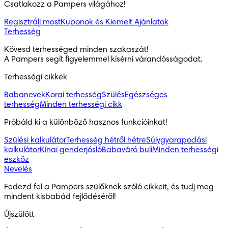
Csatlakozz a Pampers világához!
Regisztrálj most
Kuponok és Kiemelt Ajánlatok
Terhesség
Kövesd terhességed minden szakaszát!

A Pampers segít figyelemmel kísérni várandósságodat.
Terhességi cikkek
Babanevek
Korai terhesség
Szülés
Egészséges
terhesség
Minden terhességi cikk
Próbáld ki a különböző hasznos funkcióinkat!
Szülési kalkulátor
Terhesség hétről hétre
Súlygyarapodási
kalkulátor
Kínai genderjósló
Babaváró buli
Minden terhességi
eszköz
Nevelés
Fedezd fel a Pampers szülőknek szóló cikkeit, és tudj meg 
mindent kisbabád fejlődéséről!
Újszülött