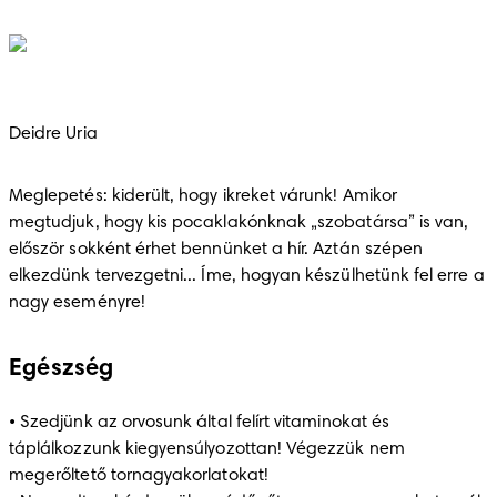
Deidre Uria
Meglepetés: kiderült, hogy ikreket várunk! Amikor 
megtudjuk, hogy kis pocaklakónknak „szobatársa” is van, 
először sokként érhet bennünket a hír. Aztán szépen 
elkezdünk tervezgetni... Íme, hogyan készülhetünk fel erre a 
nagy eseményre!
Egészség
• Szedjünk az orvosunk által felírt vitaminokat és 
táplálkozzunk kiegyensúlyozottan! Végezzük nem 
megerőltető tornagyakorlatokat!
