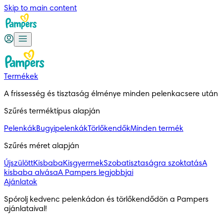
Skip to main content
Termékek
A frissesség és tisztaság élménye minden pelenkacsere után
Szűrés terméktípus alapján
Pelenkák
Bugyipelenkák
Törlőkendők
Minden termék
Szűrés méret alapján
Újszülött
Kisbaba
Kisgyermek
Szobatisztaságra szoktatás
A
kisbaba alvása
A Pampers legjobbjai
Ajánlatok
Spórolj kedvenc pelenkádon és törlőkendődön a Pampers 
ajánlataival!