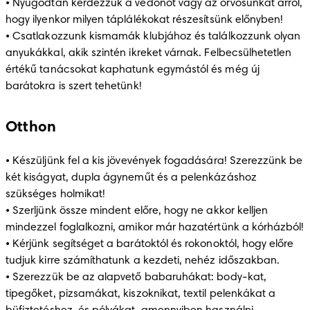
• Nyugodtan kérdezzük a védőnőt vagy az orvosunkat arról, 
hogy ilyenkor milyen táplálékokat részesítsünk előnyben!

• Csatlakozzunk kismamák klubjához és találkozzunk olyan 
anyukákkal, akik szintén ikreket várnak. Felbecsülhetetlen 
értékű tanácsokat kaphatunk egymástól és még új 
barátokra is szert tehetünk!
Otthon
• Készüljünk fel a kis jövevények fogadására! Szerezzünk be 
két kiságyat, dupla ágyneműt és a pelenkázáshoz 
szükséges holmikat!

• Szerljünk össze mindent előre, hogy ne akkor kelljen 
mindezzel foglalkozni, amikor már hazatértünk a kórházból!

• Kérjünk segítséget a barátoktól és rokonoktól, hogy előre 
tudjuk kirre számíthatunk a kezdeti, nehéz időszakban.

• Szerezzük be az alapvető babaruhákat: body-kat, 
tipegőket, pizsamákat, kiszoknikat, textil pelenkákat a 