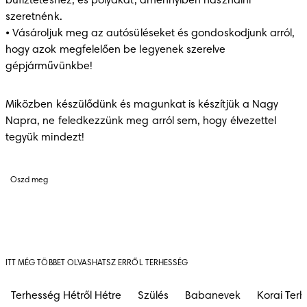
büfiztetéshez, és pólyákat, amennyiben használni 
szeretnénk.

• Vásároljuk meg az autósüléseket és gondoskodjunk arról, 
hogy azok megfelelően be legyenek szerelve 
gépjárművünkbe!
Miközben készülődünk és magunkat is készítjük a Nagy 
Napra, ne feledkezzünk meg arról sem, hogy élvezettel 
tegyük mindezt!
Oszd meg
ITT MÉG TÖBBET OLVASHATSZ ERRŐL TERHESSÉG
Terhesség Hétről Hétre
Szülés
Babanevek
Korai Ter