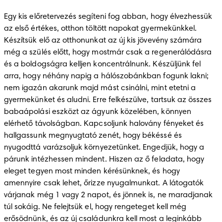
Egy kis előretervezés segíteni fog abban, hogy élvezhessük 
az első értékes, otthon töltött napokat gyermekünkkel. 
Készítsük elő az otthonunkat az új kis jövevény számára 
még a szülés előtt, hogy mostmár csak a regenerálódásra 
és a boldogságra kelljen koncentrálnunk. Készüljünk fel 
arra, hogy néhány napig a hálószobánkban fogunk lakni; 
nem igazán akarunk majd mást csinálni, mint etetni a 
gyermekünket és aludni. Erre felkészülve, tartsuk az összes 
babaápolási eszközt az ágyunk közelében, könnyen 
elérhető távolságban. Kapcsoljunk halovány fényeket és 
hallgassunk megnyugtató zenét, hogy békéssé és 
nyugodttá varázsoljuk környezetünket. Engedjük, hogy a 
párunk intézhessen mindent. Hiszen az ő feladata, hogy 
eleget tegyen most minden kérésünknek, és hogy 
amennyire csak lehet, őrizze nyugalmunkat. A látogatók 
várjanak még 1 vagy 2 napot, és jönnek is, ne maradjanak 
túl sokáig. Ne felejtsük el, hogy rengeteget kell még 
erősödnünk, és az új családunkra kell most a leginkább 