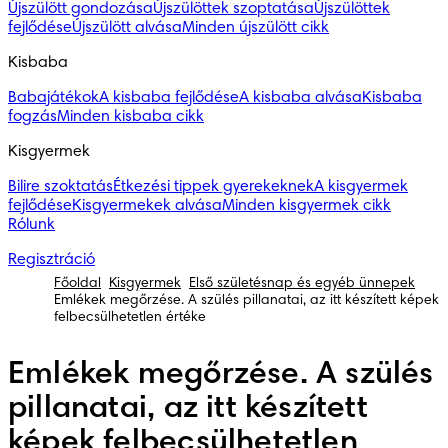
Újszülött gondozása
Újszülöttek szoptatása
Újszülöttek
fejlődése
Újszülött alvása
Minden újszülött cikk
Kisbaba
Babajátékok
A kisbaba fejlődése
A kisbaba alvása
Kisbaba
fogzás
Minden kisbaba cikk
Kisgyermek
Bilire szoktatás
Étkezési tippek gyerekeknek
A kisgyermek
fejlődése
Kisgyermekek alvása
Minden kisgyermek cikk
Rólunk
Regisztráció
Főoldal
Kisgyermek
Első születésnap és egyéb ünnepek
Emlékek megőrzése. A szülés pillanatai, az itt készített képek
felbecsülhetetlen értéke
Emlékek megőrzése. A szülés
pillanatai, az itt készített
képek felbecsülhetetlen