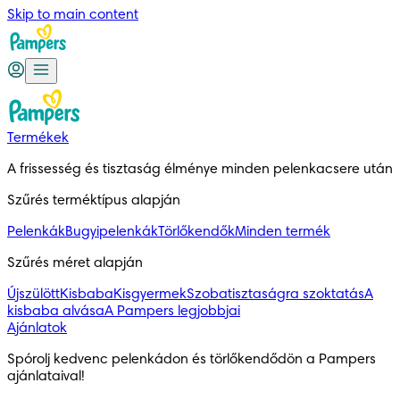
Skip to main content
Termékek
A frissesség és tisztaság élménye minden pelenkacsere után
Szűrés terméktípus alapján
Pelenkák
Bugyipelenkák
Törlőkendők
Minden termék
Szűrés méret alapján
Újszülött
Kisbaba
Kisgyermek
Szobatisztaságra szoktatás
A
kisbaba alvása
A Pampers legjobbjai
Ajánlatok
Spórolj kedvenc pelenkádon és törlőkendődön a Pampers 
ajánlataival!