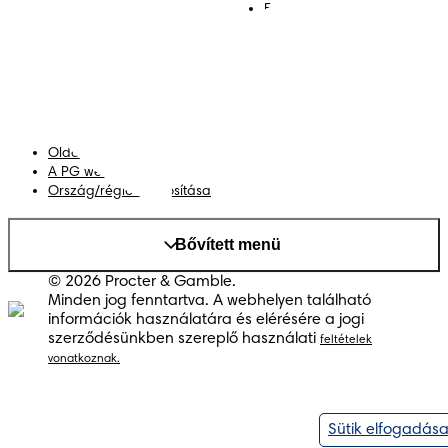
Felhasználási feltételek
Akadálymentességi
nyilatkozat
Adatvédelmi közlemény
Adataim
Oldaltérkép
A PG weboldala
Ország/régió módosítása
Bővített menü
© 2026 Procter & Gamble.
Minden jog fenntartva. A webhelyen található
információk használatára és elérésére a jogi
szerződésünkben szereplő használati
feltételek
vonatkoznak.
Sütik elfogadás