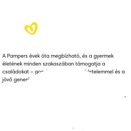
A Pampers évek óta megbízható, és a gyermek 
életének minden szakaszában támogatja a 
családokat – gondoskodással, szakértelemmel és a 
jövő generációinak átadott örökséggel.
Pelenkák
Csatlakozz a Pampers
világához!
Törlőkendők
Kapcsolat
Bugyipelenkák