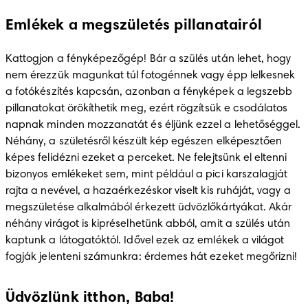
Emlékek a megszületés pillanatairól
Kattogjon a fényképezőgép! Bár a szülés után lehet, hogy 
nem érezzük magunkat túl fotogénnek vagy épp lelkesnek 
a fotókészítés kapcsán, azonban a fényképek a legszebb 
pillanatokat örökíthetik meg, ezért rögzítsük e csodálatos 
napnak minden mozzanatát és éljünk ezzel a lehetőséggel. 
Néhány, a születésről készült kép egészen elképesztően 
képes felidézni ezeket a perceket. Ne felejtsünk el eltenni 
bizonyos emlékeket sem, mint például a pici karszalagját 
rajta a nevével, a hazaérkezéskor viselt kis ruháját, vagy a 
megszületése alkalmából érkezett üdvözlőkártyákat. Akár 
néhány virágot is kipréselhetünk abból, amit a szülés után 
kaptunk a látogatóktól. Idővel ezek az emlékek a világot 
fogják jelenteni számunkra: érdemes hát ezeket megőrizni!
Üdvözlünk itthon, Baba!