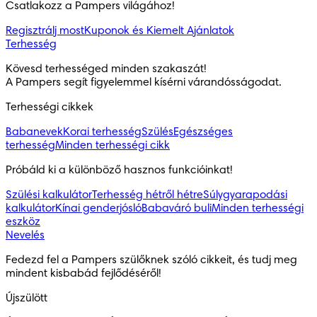
Csatlakozz a Pampers világához!
Regisztrálj most
Kuponok és Kiemelt Ajánlatok
Terhesség
Kövesd terhességed minden szakaszát!

A Pampers segít figyelemmel kísérni várandósságodat.
Terhességi cikkek
Babanevek
Korai terhesség
Szülés
Egészséges
terhesség
Minden terhességi cikk
Próbáld ki a különböző hasznos funkcióinkat!
Szülési kalkulátor
Terhesség hétről hétre
Súlygyarapodási
kalkulátor
Kínai genderjósló
Babaváró buli
Minden terhességi
eszköz
Nevelés
Fedezd fel a Pampers szülőknek szóló cikkeit, és tudj meg 
mindent kisbabád fejlődéséről!
Újszülött