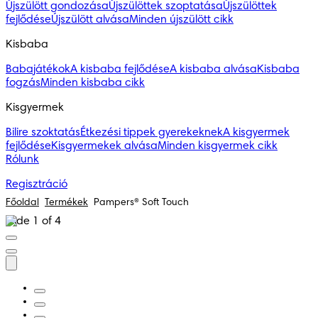
Újszülött gondozása
Újszülöttek szoptatása
Újszülöttek
fejlődése
Újszülött alvása
Minden újszülött cikk
Kisbaba
Babajátékok
A kisbaba fejlődése
A kisbaba alvása
Kisbaba
fogzás
Minden kisbaba cikk
Kisgyermek
Bilire szoktatás
Étkezési tippek gyerekeknek
A kisgyermek
fejlődése
Kisgyermekek alvása
Minden kisgyermek cikk
Rólunk
Regisztráció
Főoldal
Termékek
Pampers® Soft Touch
Slide 1 of 4