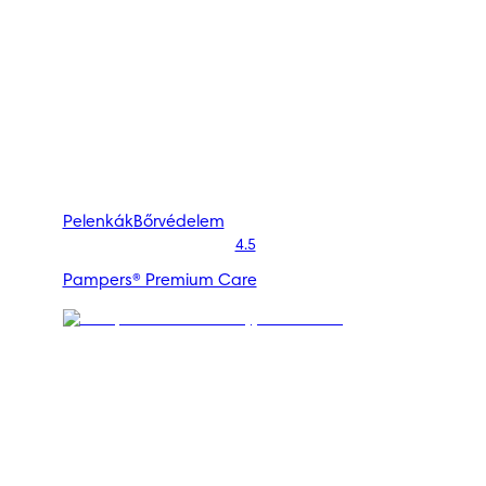
Pelenkák
Bőrvédelem
4.5
Pampers® Premium Care