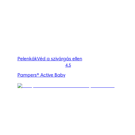
Pelenkák
Véd a szivárgás ellen
4.5
Pampers® Active Baby