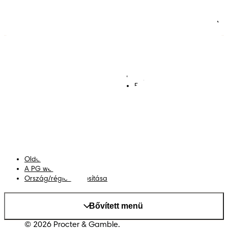
13(1):14-17)
4.7
Pelenkák
Csatlakozz a Pampers
világához!
Törlőkendők
Kapcsolat
Bugyipelenkák
Felhasználási feltételek
Akadálymentességi
nyilatkozat
Adatvédelmi közlemény
Adataim
Oldaltérkép
A PG weboldala
Ország/régió módosítása
Bővített menü
© 2026 Procter & Gamble.