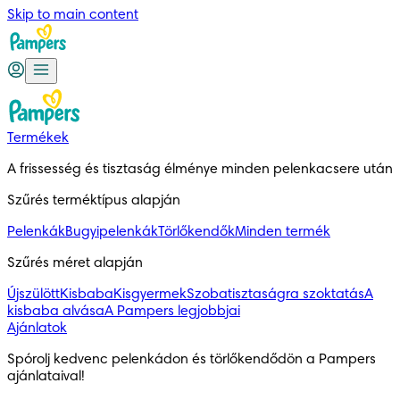
Skip to main content
Termékek
A frissesség és tisztaság élménye minden pelenkacsere után
Szűrés terméktípus alapján
Pelenkák
Bugyipelenkák
Törlőkendők
Minden termék
Szűrés méret alapján
Újszülött
Kisbaba
Kisgyermek
Szobatisztaságra szoktatás
A
kisbaba alvása
A Pampers legjobbjai
Ajánlatok
Spórolj kedvenc pelenkádon és törlőkendődön a Pampers
ajánlataival!