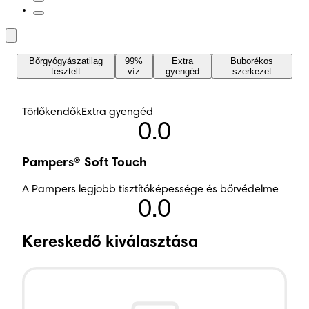
Bőrgyógyászatilag
99%
Extra
Buborékos
tesztelt
víz
gyengéd
szerkezet
Törlőkendők
Extra gyengéd
0.0
Pampers® Soft Touch
A Pampers legjobb tisztítóképessége és bőrvédelme
0.0
Kereskedő kiválasztása