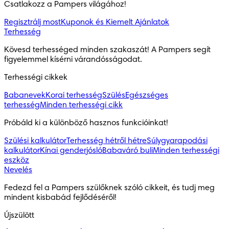
Csatlakozz a Pampers világához!
Regisztrálj most
Kuponok és Kiemelt Ajánlatok
Terhesség
Kövesd terhességed minden szakaszát! A Pampers segít
figyelemmel kísérni várandósságodat.
Terhességi cikkek
Babanevek
Korai terhesség
Szülés
Egészséges
terhesség
Minden terhességi cikk
Próbáld ki a különböző hasznos funkcióinkat!
Szülési kalkulátor
Terhesség hétről hétre
Súlygyarapodási
kalkulátor
Kínai genderjósló
Babaváró buli
Minden terhességi
eszköz
Nevelés
Fedezd fel a Pampers szülőknek szóló cikkeit, és tudj meg
mindent kisbabád fejlődéséről!
Újszülött