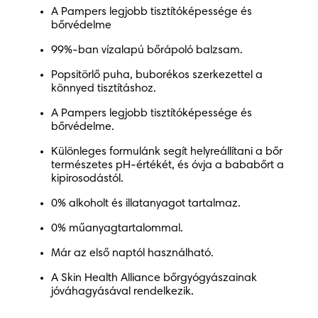
A Pampers legjobb tisztítóképessége és
bőrvédelme
99%-ban vízalapú bőrápoló balzsam.
Popsitörlő puha, buborékos szerkezettel a
könnyed tisztításhoz.
A Pampers legjobb tisztítóképessége és
bőrvédelme.
Különleges formulánk segít helyreállítani a bőr
természetes pH-értékét, és óvja a bababőrt a
kipirosodástól.
0% alkoholt és illatanyagot tartalmaz.
0% műanyagtartalommal.
Már az első naptól használható.
A Skin Health Alliance bőrgyógyászainak
jóváhagyásával rendelkezik.