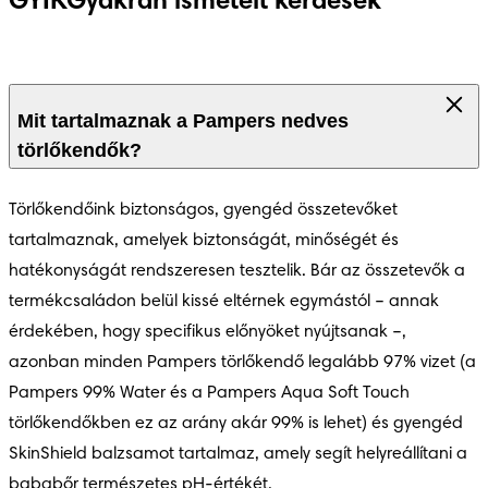
GYIK
Gyakran ismételt kérdések
4.5
Mit tartalmaznak a Pampers nedves
törlőkendők?
Törlőkendőink biztonságos, gyengéd összetevőket 
tartalmaznak, amelyek biztonságát, minőségét és 
hatékonyságát rendszeresen tesztelik. Bár az összetevők a 
termékcsaládon belül kissé eltérnek egymástól – annak 
érdekében, hogy specifikus előnyöket nyújtsanak –, 
azonban minden Pampers törlőkendő legalább 97% vizet (a 
Pampers 99% Water és a Pampers Aqua Soft Touch 
törlőkendőkben ez az arány akár 99% is lehet) és gyengéd 
SkinShield balzsamot tartalmaz, amely segít helyreállítani a 
bababőr természetes pH-értékét.