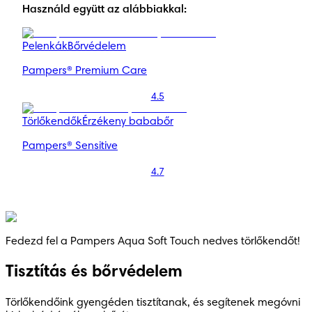
Használd együtt az alábbiakkal:
Pelenkák
Bőrvédelem
Pampers® Premium Care
4.5
Törlőkendők
Érzékeny bababőr
Pampers® Sensitive
4.7
Fedezd fel a Pampers Aqua Soft Touch nedves törlőkendőt!
Tisztítás és bőrvédelem
Törlőkendőink gyengéden tisztítanak, és segítenek megóvni