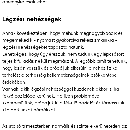
amennyire csak lehet.
Légzési nehézségek
Annak következtében, hogy méhünk megnagyobbodik és 
megemekedik - nyomást gyakorolva rekeszizmainkra - 
légzési nehézségeket tapasztalhatunk.

Lehetséges, hogy úgy érezzük, nem tudunk egy lépcsősort 
teljes kifulladás nélkül megmászni. A legtöbb amit tehetünk, 
hogy lazán vesszük és próbáljuk elkerülni a nehéz fizikai 
terhelést a terhesség kellemetlenségeinek csökkentése 
érdekében. 

Vannak, akik légzési nehézséggel küzdenek akkor is, ha 
fekvő pozícióba kerülnek. Ha ilyen problémával 
szembesülünk, próbáljuk ki a fél-ülő pozíciót és támasszuk 
ki a derkunkat párnákkal!
Az utolsó trimeszterben normális és szinte elkerülhetetlen az 