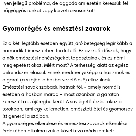
ilyen jellegű probléma, de aggodalom esetén keressük fel 
nőgyógyászunkat vagy körzeti orvosunkat! 
Gyomorégés és emésztési zavarok
Ez a két, legtöbb esetben együtt járó betegség leginkább a 
harmadik trimeszterben fordul elő. Ez az első időszak, hogy 
a nők emésztési nehézségeket tapasztalnak és ez némi 
meglepetést okoz. Miért most? A terhesség alatt az egész 
bélrendszer lelassul. Ennek eredményeképp a hasizmok és 
a garat (a szájból a hasba vezető cső) ellazulnak. 
Emésztési savak szabadulhatnak föl, - amely normális 
esetben a hasban marad – most azonban a garaton 
keresztül a szájüregbe kerül. A sav égető érzést okoz a 
torokban, ami egy kellemetlen, emésztett étel és gyomorsav 
ízt generál a szájban. 

A gyomorégés elkerülése és emésztési zavarok elkerülése 
érdekében alkalmazzuk a következő módszereket: 
