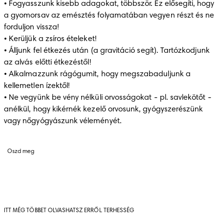
• Fogyasszunk kisebb adagokat, többször. Ez elősegíti, hogy 
a gyomorsav az emésztés folyamatában vegyen részt és ne 
forduljon vissza!

• Kerüljük a zsíros ételeket!

• Álljunk fel étkezés után (a gravitáció segít). Tartózkodjunk 
az alvás előtti étkezéstől!

• Alkalmazzunk rágógumit, hogy megszabaduljunk a 
kellemetlen ízektől!

• Ne vegyünk be vény nélküli orvosságokat - pl. savlekötőt - 
anélkül, hogy kikérnék kezelő orvosunk, gyógyszerészünk 
vagy nőgyógyászunk véleményét.
Oszd meg
ITT MÉG TÖBBET OLVASHATSZ ERRŐL TERHESSÉG