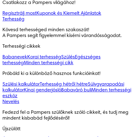
Csatlakozz a Pampers világához!
Regisztrálj most
Kuponok és Kiemelt Ajánlatok
Terhesség
Kövesd terhességed minden szakaszát!

A Pampers segít figyelemmel kísérni várandósságodat.
Terhességi cikkek
Babanevek
Korai terhesség
Szülés
Egészséges
terhesség
Minden terhességi cikk
Próbáld ki a különböző hasznos funkcióinkat!
Szülési kalkulátor
Terhesség hétről hétre
Súlygyarapodási
kalkulátor
Kínai genderjósló
Babaváró buli
Minden terhességi
eszköz
Nevelés
Fedezd fel a Pampers szülőknek szóló cikkeit, és tudj meg 
mindent kisbabád fejlődéséről!
Újszülött