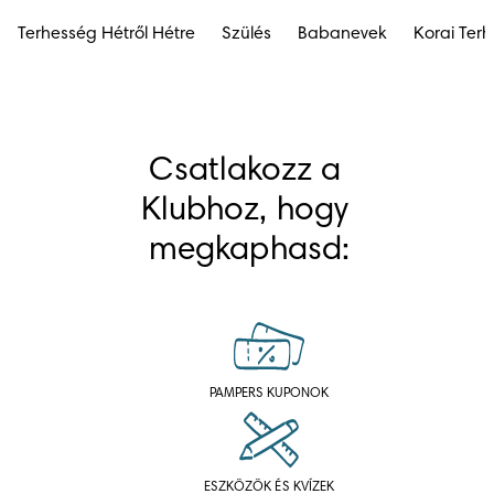
Terhesség Hétről Hétre
Szülés
Babanevek
Korai Ter
Csatlakozz a 
Klubhoz, hogy 
megkaphasd:
PAMPERS KUPONOK
ESZKÖZÖK ÉS KVÍZEK