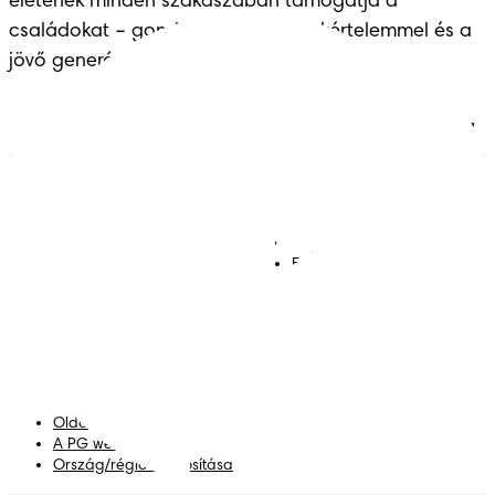
életének minden szakaszában támogatja a 
családokat – gondoskodással, szakértelemmel és a 
jövő generációinak átadott örökséggel.
Pelenkák
Csatlakozz a Pampers
világához!
Törlőkendők
Kapcsolat
Bugyipelenkák
Felhasználási feltételek
Akadálymentességi
nyilatkozat
Adatvédelmi közlemény
Adataim
Oldaltérkép
A PG weboldala
Ország/régió módosítása