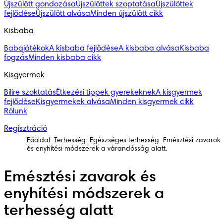
Újszülött gondozása
Újszülöttek szoptatása
Újszülöttek
fejlődése
Újszülött alvása
Minden újszülött cikk
Kisbaba
Babajátékok
A kisbaba fejlődése
A kisbaba alvása
Kisbaba
fogzás
Minden kisbaba cikk
Kisgyermek
Bilire szoktatás
Étkezési tippek gyerekeknek
A kisgyermek
fejlődése
Kisgyermekek alvása
Minden kisgyermek cikk
Rólunk
Regisztráció
Főoldal
Terhesség
Egészséges terhesség
Emésztési zavarok
és enyhítési módszerek a várandósság alatt.
Emésztési zavarok és
enyhítési módszerek a
terhesség alatt