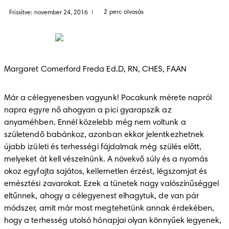
2 perc olvasás
Frissítve: november 24, 2016
|
Margaret Comerford Freda Ed.D, RN, CHES, FAAN
Már a célegyenesben vagyunk! Pocakunk mérete napról 
napra egyre nő ahogyan a pici gyarapszik az 
anyaméhben. Ennél közelebb még nem voltunk a 
születendő babánkoz, azonban ekkor jelentkezhetnek 
újabb izületi és terhességi fájdalmak még szülés előtt, 
melyeket át kell vészelnünk. A növekvő súly és a nyomás 
okoz egyfajta sajátos, kellemetlen érzést, légszomjat és 
emésztési zavarokat. Ezek a tünetek nagy valószínűséggel 
eltűnnek, ahogy a célegyenest elhagytuk, de van pár 
módszer, amit már most megtehetünk annak érdekében, 
hogy a terhesség utolsó hónapjai olyan könnyűek legyenek, 