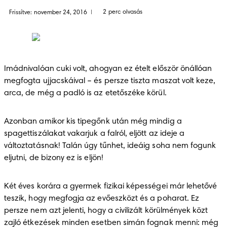
2 perc olvasás
Frissítve: november 24, 2016
|
Imádnivalóan cuki volt, ahogyan ez ételt először önállóan 
megfogta ujjacskáival – és persze tiszta maszat volt keze, 
arca, de még a padló is az etetőszéke körül.
Azonban amikor kis tipegőnk után még mindig a 
spagettiszálakat vakarjuk a falról, eljött az ideje a 
változtatásnak! Talán úgy tűnhet, ideáig soha nem fogunk 
eljutni, de bizony ez is eljön!
Két éves korára a gyermek fizikai képességei már lehetővé 
teszik, hogy megfogja az evőeszközt és a poharat. Ez 
persze nem azt jelenti, hogy a civilizált körülmények közt 
zajló étkezések minden esetben simán fognak menni: még 