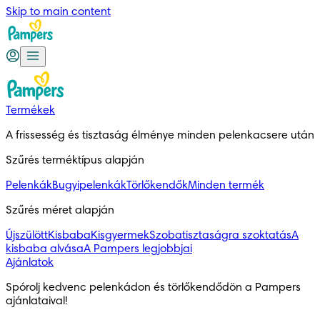
Skip to main content
Termékek
A frissesség és tisztaság élménye minden pelenkacsere után
Szűrés terméktípus alapján
Pelenkák
Bugyipelenkák
Törlőkendők
Minden termék
Szűrés méret alapján
Újszülött
Kisbaba
Kisgyermek
Szobatisztaságra szoktatás
A
kisbaba alvása
A Pampers legjobbjai
Ajánlatok
Spórolj kedvenc pelenkádon és törlőkendődön a Pampers 
ajánlataival!