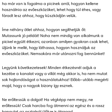
ha már van is fogalma a picinek arról, hogyan kellene 
használnia az evőeszközöket, lehet hogy túl éhes, vagy 
fáradt lesz ahhoz, hogy küszködjön velük.
Íme néhány ötlet ahhoz, hogyan segíthetjük őt:

Mutassunk jó példát! Noha nem mindig van alkalmunk a 
picivel együtt étkezni, azonban amilyen gyakran csak lehet, 
üljünk le mellé, hogy láthassa, hogyan használjuk az 
evőeszközöket. Nemsokára már utánozni fog bennünket!
Legyünk következetesek! Minden étkezésnél adjuk a 
kezébe a kanalat vagy a villát még akkor is, ha nem mutat 
sok hajlandóságot a használatukhoz! Előbb-utóbb megérti 
majd, hogy a nagyok bizony így esznek.
Ne erőltessük a dolgot! Ha végképp nem megy, ne 
erőltessük! Csak harcba fog átmenni az egész és a rossz 