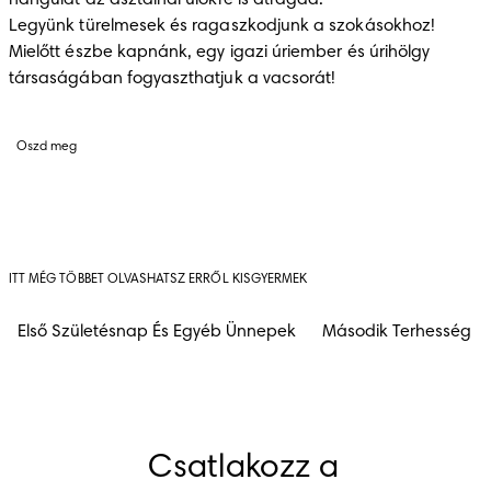
hangulat az asztalnál ülőkre is átragad.

Legyünk türelmesek és ragaszkodjunk a szokásokhoz! 
Mielőtt észbe kapnánk, egy igazi úriember és úrihölgy 
társaságában fogyaszthatjuk a vacsorát!
Oszd meg
ITT MÉG TÖBBET OLVASHATSZ ERRŐL KISGYERMEK
Első Születésnap És Egyéb Ünnepek
Második Terhesség
Csatlakozz a 