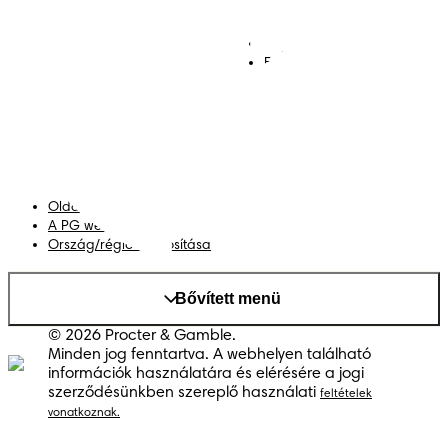
Pelenkák
Csatlakozz a Pampers
világához!
Törlőkendők
Kapcsolat
Bugyipelenkák
Felhasználási feltételek
Akadálymentességi
nyilatkozat
Adatvédelmi közlemény
Adataim
Oldaltérkép
A PG weboldala
Ország/régió módosítása
Bővített menü
© 2026 Procter & Gamble.
Minden jog fenntartva. A webhelyen található
információk használatára és elérésére a jogi
szerződésünkben szereplő használati
feltételek
vonatkoznak.