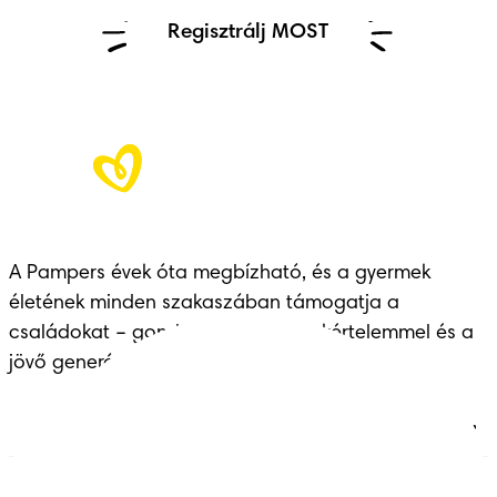
Regisztrálj MOST
A Pampers évek óta megbízható, és a gyermek 
életének minden szakaszában támogatja a 
családokat – gondoskodással, szakértelemmel és a 
jövő generációinak átadott örökséggel.