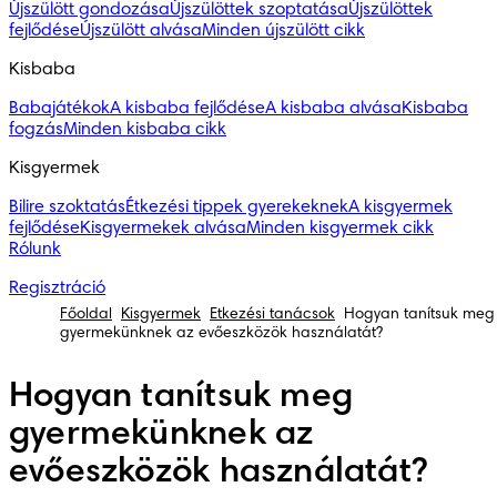
Újszülött gondozása
Újszülöttek szoptatása
Újszülöttek
fejlődése
Újszülött alvása
Minden újszülött cikk
Kisbaba
Babajátékok
A kisbaba fejlődése
A kisbaba alvása
Kisbaba
fogzás
Minden kisbaba cikk
Kisgyermek
Bilire szoktatás
Étkezési tippek gyerekeknek
A kisgyermek
fejlődése
Kisgyermekek alvása
Minden kisgyermek cikk
Rólunk
Regisztráció
Főoldal
Kisgyermek
Étkezési tanácsok
Hogyan tanítsuk meg
gyermekünknek az evőeszközök használatát?
Hogyan tanítsuk meg
gyermekünknek az
evőeszközök használatát?